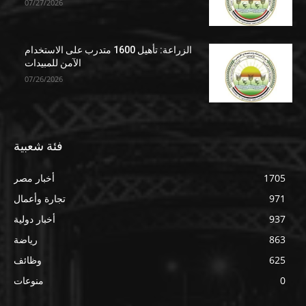
07/27/2026
الزراعة: تأهيل 1600 متدرب على الاستخدام
الآمن للمبيدات
07/26/2026
فئة شعبية
1705
أخبار مصر
971
تجارة وأعمال
937
أخبار دولية
863
رياضة
625
وظائف
0
منوعات