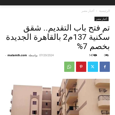
الرئيسية
أخبار مصر
أخبار مصر
تم فتح باب التقديم.. شقق
سكنية 137م2 بالقاهرة الجديدة
بخصم 7%
0
147
07/20/2024
بواسطة
malamih.com
-