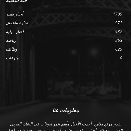
فئة شعبية
1705
أخبار مصر
971
تجارة وأعمال
937
أخبار دولية
863
رياضة
625
وظائف
0
منوعات
معلومات عنا
يقدم موقع ملامح. أحدث ألأخبار وأهم الموضوعات فى الشأن العربى
والدولى. وظائف أخبار. رياضه. تجاره وأعمال. منوعات. تحت شعار أخبار