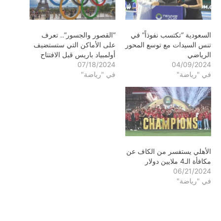
السعودية “تكتسب نفوذاً” في
“القصور والجسور”.. تعرف
تنس السيدات مع توسع المحور
على الأماكن التي ستستضيف
الرياضي
أولمبياد باريس قبل الافتتاح
07/18/2024
04/09/2024
في "رياضة"
في "رياضة"
الأهلي يستفسر من الكاف عن
مكافأة الـ4 ملايين دولار
06/21/2024
في "رياضة"