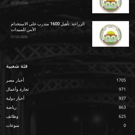
07/27/2026
الزراعة: تأهيل 1600 متدرب على الاستخدام
الآمن للمبيدات
07/26/2026
فئة شعبية
1705
أخبار مصر
971
تجارة وأعمال
937
أخبار دولية
863
رياضة
625
وظائف
0
منوعات