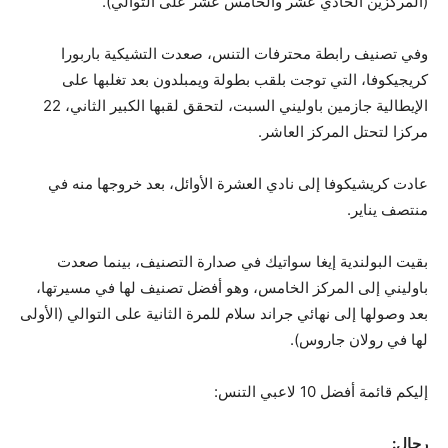
(المركزين الحادي عشر والخامس عشر على التوالي).
وفي تصنيف رابطة محترفات التنس، صعدت التشيكية باربورا
كريجيكوفا، التي توجت بلقب بطولة ويمبلدون بعد تغلبها على
الإيطالية جازمين باوليني السبت، لتحقق لقبها الكبير الثاني، 22
مركزا لتحتل المركز العاشر.
عادت كريشيكوفا إلى نادي العشرة الأوائل، بعد خروجها منه في
منتصف يناير.
بقيت البولندية إيغا سواتيك في صدارة التصنيف، بينما صعدت
باوليني إلى المركز الخامس، وهو أفضل تصنيف لها في مسيرتها،
بعد وصولها إلى نهائي جراند سلام للمرة الثانية على التوالي (الأولى
لها في رولان جاروس).
إليكم قائمة أفضل 10 لاعبي التنس:
رجال: