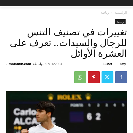
الرئيسية
رياضة
رياضة
تغييرات في تصنيف التنس
للرجال والسيدات.. تعرف على
العشرة الأوائل
0
144
07/16/2024
بواسطة
malamih.com
-