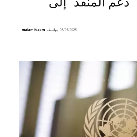
“دعم المنقذ” إلى
03/26/2025
بواسطة
malamih.com
-