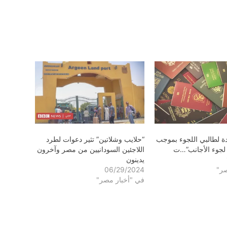
دة لطالبي اللجوء بموجب
“حلايب وشلاتين” تثير دعوات لطرد
 لجوء الأجانب”…ت
اللاجئين السودانيين من مصر وآخرون
يدينون
صر"
06/29/2024
في "أخبار مصر"