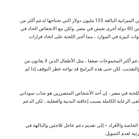
في العام الماضي ، تلقت المفوضية أقل من 50 ٪ من الميزانية البالغة 135 مليون دولار التي تحتاجها لدعم أكثر من
939،000 لاجئ وطالبي اللجوء من السودان وأكثر من 60 دولة أخرى تعيش في مصر. ولكن مع الانخفاض الحاد في
وات كبيرة في الموارد ، مما أجبر اللجنة على اتخاذ قرارات
دعم أكثر المجموعات ضعفا ، مثل الأطفال الذين لا يعانون من
التعذيب. لكن حتى هذه البرامج قد تواجه خطر التوقف إذا لم
للجنة في مصر ، إن أحد الأشخاص المتضررين هو شاب سوداني
الرعاية الكاملة بسبب إعاقته البدنية والعقلية ، لكن الدعم
خاصة والأفراد – إلى تقديم دعم عاجل للاجئين والناكهة في
رثية لعدم التمويل.