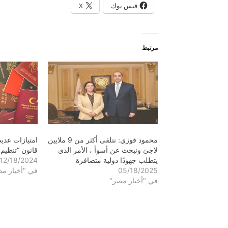
فيس بوك
X
مرتبط
محمود فوزي: نتلقى أكثر من 9 ملايين
امتيازات عدي
لاجئ ونبحث عن أسوأ ، الأمر الذي
قانون “تنظيم
يتطلب جهودًا دولية متضافرة
12/18/2024
05/18/2025
في "أخبار م
في "أخبار مصر"