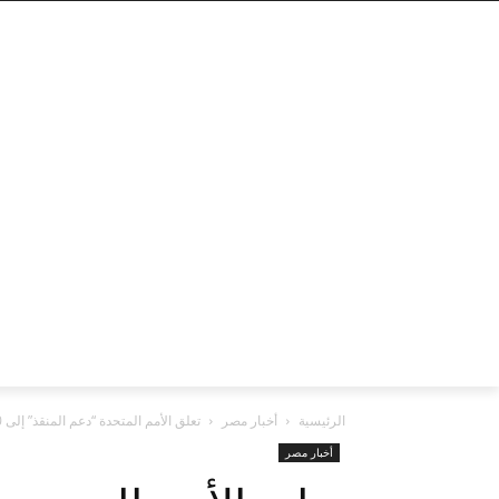
الرئيسية
أخبار مصر
تعلق الأمم المتحدة “دعم المنقذ” إلى 900000 لاجئ في
أخبار مصر