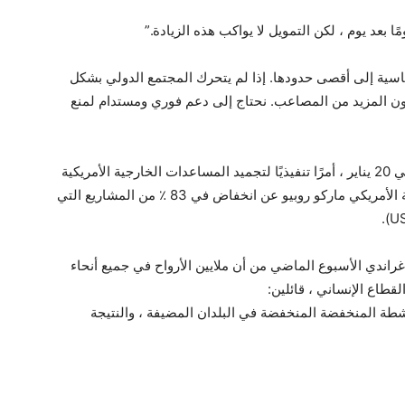
ًا بعد يوم ، لكن التمويل لا يواكب هذه الزيادة.”
ساسية إلى أقصى حدودها. إذا لم يتحرك المجتمع الدولي بشكل
ون المزيد من المصاعب. نحتاج إلى دعم فوري ومستدام لمنع
وقع الرئيس الجمهوري دونالد ترامب ، على مكتبه في 20 يناير ، أمرًا تنفيذيًا لتجميد المساعدات الخارجية الأمريكية
لمدة 90 يومًا. في أوائل مارس ، أعلن وزير الخارجية الأمريكي ماركو روبيو عن انخفاض في 83 ٪ من المشاريع التي
غراندي الأسبوع الماضي من أن ملايين الأرواح في جميع أنحاء
اع الإنساني ، قائلين:
شطة المنخفضة المنخفضة في البلدان المضيفة ، والنتيجة