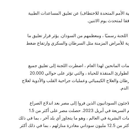
 الأمم المتحدة للاختطاف) عن تعليق المساعدات الطبية
ا لمتحدث يوم الاثنين.
لاجئ مسجلين لدى اللجنة رسميًا ، ومعظمهم من السودان. يؤثر قرار تعليق ما
جات الحيوية للأمراض المزمنة مثل السرطان والسكري وارتفاع ضغط
المانحين لهذا العام ، اضطرت اللجنة إلى تعليق جميع
العلاجات الطبية للاجئين في مصر ، باستثناء حالات الطوارئ المنقذة للحياة ، والتي تؤثر على حوالي 20.000
ان والعلاج الكيميائي وعمليات جراحية القلب والأدوية لعلاج
لدم.
لاجئون السودانيون الذين فروا إلى مصر بعد اندلاع الصراع
العنيف بين القوات المسلحة السودانية وقوات الدعم السريعة في أبريل 2023. حصلت مصر على أكثر من 1.5
ت البشرية في العالم ، وهو ما يتجاوز أي بلد آخر ، بما في ذلك
67000 سوداء تم تسجيلهم. بشكل عام ، كان على أكثر من 12.5 مليون سوداني مغادرة منازلهم ، بما في ذلك أكثر