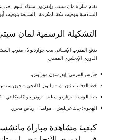
تقام مباراة مان سيتي وإيفرتون مساء اليوم ، في ت
السادسة بتوقيت مكة المكرمة ، السابعة بتوقيت أبو
التشكيلة الرسمية لمان سيتي
الدوري الإنجليزي الممتاز.
حارس المرمى: إيدرسون مورايس.
خط الدفاع: ناثان أك – مانويل أكانجي – جون ستونز
خط الوسط: برناردو سيلفا – رودريجو كاسكانتي – ك
الهجوم: جاك غريليش – هولندا – رياض محرز.
كيفية مشاهدة مباراة مانشست
في الدوري الإنجليزي الممتاز