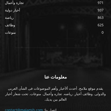
971
تجارة وأعمال
937
أخبار دولية
863
رياضة
625
وظائف
0
منوعات
معلومات عنا
يقدم موقع ملامح. أحدث ألأخبار وأهم الموضوعات فى الشأن العربى
والدولى. وظائف أخبار. رياضه. تجاره وأعمال. منوعات. تحت شعار أخبار
العالم بين يديك.
اتصل بنا:
contact@malamih.com