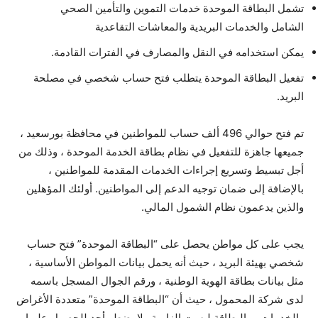
تشمل البطاقة الموحدة خدمات التموين والتأمين الصحي
الشامل والخدمات البريدية والمعاشات التقاعدية
يمكن استخدامه في النقل والمصارف في الفترات القادمة.
تفعيل البطاقة الموحدة يتطلب فتح حساب شخصي في مصلحة
البريد.
تم فتح حوالي 496 ألف حساب للمواطنين في محافظة بورسعيد ،
جميعها جاهزة للتفعيل في نظام بطاقة الخدمة الموحدة ، وذلك من
أجل تبسيط وتسريع إجراءات الخدمات المقدمة للمواطنين ،
بالإضافة إلى ضمان توجيه الدعم إلى المواطنين. أولئك المؤهلين
والذين يدعمون نظام الشمول المالي.
يجب على كل مواطن يحصل على “البطاقة الموحدة” فتح حساب
شخصي بهيئة البريد ، حيث أنه يحمل بيانات المواطن الأساسية ،
مثل بيانات بطاقة الهوية الوطنية ، ورقم الجوال المسجل باسمه
لدى شركة المحمول ، حيث أن “البطاقة الموحدة” متعددة الأغراض
والخدمات ، والبطاقة ليست إلزامية ولا يضطر أحد للحصول عليها ،