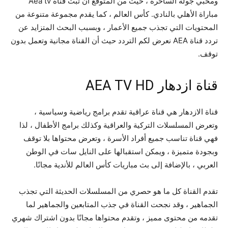
ومحبي جولة الساحرة ، حيث من المتوقع أن تبث قناة Aea tv
مباراة الأهلي بالنادي. كأس العالم ، كما يقدم مجموعة متنوعة من
المحتويات التي تجذب جميع الأعمار ، وبسبب البحث المتزايد عن
تردد قناة AEA نعرض لكم التردد حيث أن القناة مجانية وتعمل بدون
توقف.
قناة ازدهار AEA TV HD
قناة الازدهار هي قناة عراقية تقدم برامج رياضية وسياسية ،
وتعرض المسلسلات التركية والعراقية وكذلك برامج الأطفال ، لذا
فهي قناة تناسب جميع أفراد الأسرة ، وتعرض محتواها بلا توقف
وبجودة متميزة ، ويمكن استقبالها على النايل سات في الوطن
العربي ، بالإضافة إلى بث مباريات كأس العالم للأندية مجانًا.
تقدم القناة كل ما هو حصري من المسلسلات الحديثة التي تجذب
الجماهير ، وقد نجحت القناة في جذب المتابعين والجماهير لما
تقدمه من محتوى مميز ، وتقدم محتواها مجانًا بدون اشتراك شهري