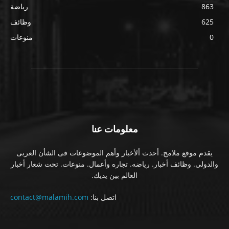
863
رياضة
625
وظائف
0
منوعات
معلومات عنا
يقدم موقع ملامح. أحدث ألأخبار وأهم الموضوعات فى الشأن العربى
والدولى. وظائف أخبار. رياضه. تجاره وأعمال. منوعات. تحت شعار أخبار
العالم بين يديك.
اتصل بنا:
contact@malamih.com