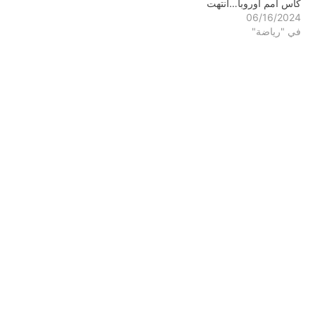
كأس أمم أوروبا…انتهت
06/16/2024
في "رياضة"