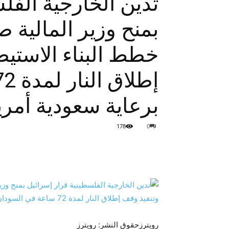
تدين الخارجية الفل
بمنح وزير المالية 
خطط البناء الاستيط
برعاية سعودية أمري
178
0
رويترز
حقوق النشر: رويترز