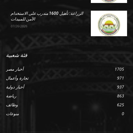
الزراعة: تأهيل 1600 متدرب على الاستخدام
الآمن للمبيدات
07/26/2026
فئة شعبية
1705
أخبار مصر
971
تجارة وأعمال
937
أخبار دولية
863
رياضة
625
وظائف
0
منوعات