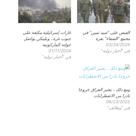
القبض على “صيد ثمين” في
غارات إسرائيلية مكثفة على
مجمع “الشفاء” بغزة
جنوب غزة.. وبلينكن يواصل
03/24/2024
جولته الماراثونية
في "أخبار دولية"
01/11/2024
في "أخبار دولية"
ومع ذلك ، يعتبر العراق خروجا
نادرا من الاضطرابات
06/23/2023
في "وظائف"