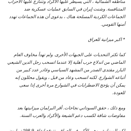
مناطقه الشمالية ، التي يسيطر عليها الأكراد وتتنازع عليها الأحزاب
المتنافسة. وشنت إيران في السابق عمليات عسكرية ضد
الجماعات الكردية المسلحة هناك ، بدعوى أن هذه الجماعات تهدد
أمنها القومي.
* اكبر ميزانية للعراق
كما تكثر التحديات على الجبهات الأخرى. ولم تهدأ مخاوف العام
الماضي من اندلاع حرب أهلية إلا عندما انسحب رجل الدين الشيعي
البارز مقتدى الصدر من المشهد السياسي وغادر عدد كبير من
أتباعه الشوارع. لكنه انسحب وعاد من قبل ، ويقول محللون إنه
يمكن أن يؤجج الاضطرابات في الشوارع مرة أخرى إذا سعى
للعودة.
ومع ذلك ، حقق السوداني نجاحات. أقر البرلمان ميزانيتها بعد
مفاوضات شاقة لكسب دعم الشيعة والأكراد والعرب السنة.
لكن الميزانية ، وهي الأكبر في العراق ، تتوقع إنفاق 198.9 تريليون