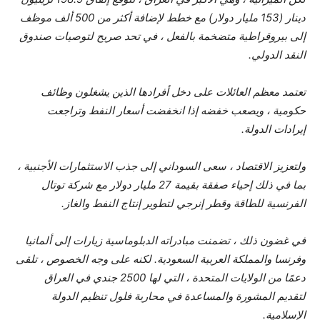
دينار (153 مليار دولار) مع خطط لإضافة أكثر من 500 ألف موظف
إلى بيروقراطية متضخمة بالفعل ، في تحد صريح لتوصيات صندوق
النقد الدولي.
تعتمد معظم العائلات على دخل أفرادها الذين يشغلون وظائف
حكومية ، ويصعب خفضه إذا انخفضت أسعار النفط وتراجعت
إيرادات الدولة.
ولتعزيز الاقتصاد ، سعى السوداني إلى جذب الاستثمارات الأجنبية ،
بما في ذلك إحياء صفقة بقيمة 27 مليار دولار مع شركة توتال
الفرنسية للطاقة وقطر إنرجي لتطوير إنتاج النفط والغاز.
في غضون ذلك ، تضمنت مبادراته الدبلوماسية زيارات إلى ألمانيا
وفرنسا والمملكة العربية السعودية. لكنه على وجه الخصوص ، تلقى
دعمًا من الولايات المتحدة ، التي لها 2500 جندي في العراق
لتقديم المشورة والمساعدة في محاربة فلول تنظيم الدولة
الإسلامية.