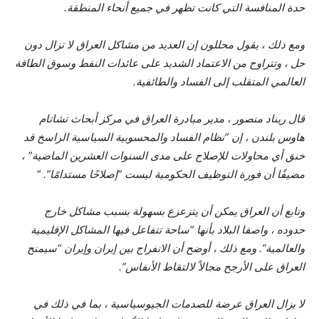
حدة المنافسة التي كانت تظهر في جميع أنحاء المنطقة.
ومع ذلك ، يقول محللون إن العديد من مشاكل العراق لا تزال دون
حل ، وتتراوح من الاعتماد الشديد على عائدات النفط وسوق الطاقة
العالمي المتقلب إلى الفساد والطائفية.
قال ريناد منصور ، مدير مبادرة العراق في مركز أبحاث تشاتام
هاوس بلندن ، إن “نظام الفساد والمحسوبية السياسية الراسخ قد
خنق أي محاولات للإصلاح على مدى السنوات العشرين الماضية” ،
مضيفًا أن فورة التوظيف الحكومية ليست “إصلاحًا مستدامًا”. “
وتابع أن العراق يمكن أن يتزعزع بسهولة بسبب مشاكل خارج
حدوده ، واصفا البلاد بأنها “ساحة تتفاعل فيها المشاكل الإقليمية
والعالمية”. ومع ذلك ، أوضح أن الانفراج بين إيران وإيران “سيمنح
العراق على الأرجح مجالاً لالتقاط الأنفاس”.
لا يزال العراق عرضة للصدمات الجيوسياسية ، بما في ذلك في