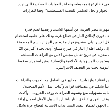
ة في قطاع غزة ومحيطه، وتصاعد العمليات العسكرية التي تهدد
 الحوار والحل السلمي للقضية الفلسطينية”. وفقا للقرارات
هورية مصر العربية عن أسفها الشديد ورفضها لعدم قدرة
 فوري لإطلاق النار في قطاع غزة، وذلك على خلفية استخدام
تلال الإسرائيلي. مشروع قرار مقدم من الجزائر باسم المجموعة
. واعتبرت مصر أن عرقلة إصدار قرار يدعو إلى وقف إطلاق النار في صراع مسلح أودى بحياة أكثر من 29
 مخزية في تاريخ تعامل مجلس الأمن مع النزاعات المسلحة
 يستوجب المسؤولية الأخلاقية والإنسانية. وعن استمرار سقوط
اليومية تحت نير القصف الإسرائيلي.
 انتقائية وازدواجية المعايير في التعامل مع الحروب والنزاعات
بدأ يشكك في مصداقية قواعد وآليات عمل الأمم المتحدة”.
ط به مسؤولية منع وتسوية الصراعات ووقف الحروب.
.
. وأكدت
قف الفوري لإطلاق النار باعتباره السبيل الأمثل لضمان إراقة
 الجهود لضمان تنفيذ المساعدات الإنسانية لقطاع غزة بشكل