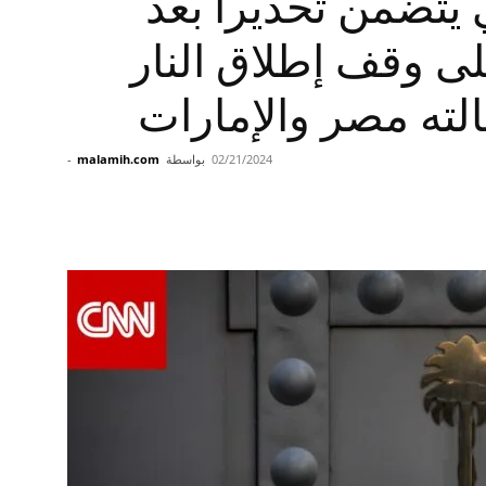
يتضمن تحذيرا بعد
على وقف إطلاق النار
الته مصر والإمارات
02/21/2024
بواسطة
malamih.com
-