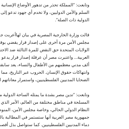
وتابعت: “المملكة تحذر من تدهور الأوضاع الإنساني
السلم والأمن الدوليين، ولا تخدم أي جهود تدعو إلى
الدولية ذات الصلة”.
قالت
وزارة الخارجية المصرية في بيان لها
أعربت جم
مجلس الأمن مرة أخرى على إصدار قرار يقضي بوقف
الولايات المتحدة حق النقض للمرة الثالثة ضد الاح
العربية.
.
ألف مدني معظمهم من الأطفال والنساء، يعد سابقة
وانتهاكات حقوق الإنسان. الحروب عبر التاريخ، مما
الضحايا المدنيين الفلسطينيين، واستمرار معاناتهم 
وتابعت: “تدين مصر بشدة ما يمثله الساحة الدولية من
المسلحة في مناطق مختلفة من العالم، الأمر الذي 
النظام الدولي الحالي، وخاصة مجلس الأمن، المنو
جمهورية مصر العربية أنها ستستمر في المطالبة بالو
دماء المدنيين الفلسطينيين. كما ستواصل بذل أقصى