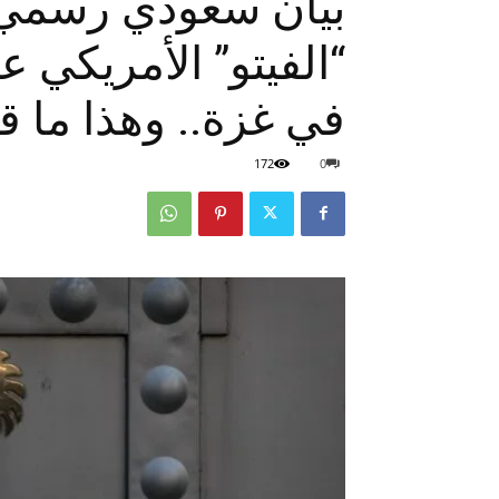
بيان سعودي رسمي 
“الفيتو” الأمريكي 
في غزة.. وهذا ما ق
172
0