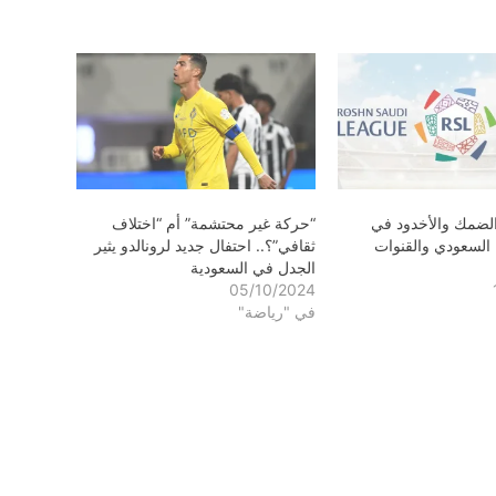
الضمك والأخدود في
“حركة غير محتشمة” أم “اختلاف
السعودي والقنوات
ثقافي”؟.. احتفال جديد لرونالدو يثير
الجدل في السعودية
05/10/2024
في "رياضة"