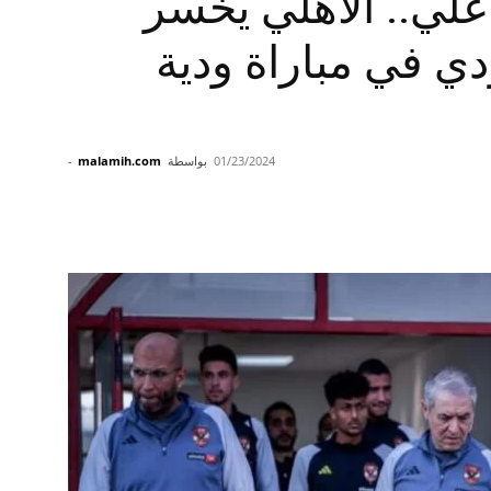
علي.. الأهلي يخسر
دي في مباراة ودية
01/23/2024
بواسطة
malamih.com
-