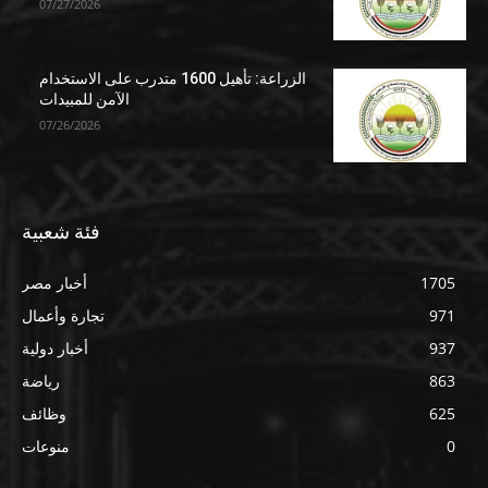
07/27/2026
الزراعة: تأهيل 1600 متدرب على الاستخدام
الآمن للمبيدات
07/26/2026
فئة شعبية
1705
أخبار مصر
971
تجارة وأعمال
937
أخبار دولية
863
رياضة
625
وظائف
0
منوعات