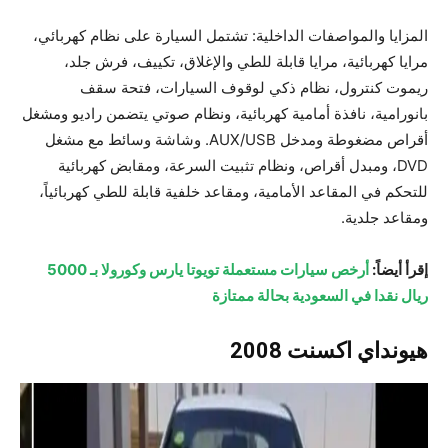
المزايا والمواصفات الداخلية: تشتمل السيارة على نظام كهربائي،
مرايا كهربائية، مرايا قابلة للطي والإغلاق، تكييف، فرش جلد،
ريموت كنترول، نظام ذكي لوقوف السيارات، فتحة سقف
بانورامية، نافذة أمامية كهربائية، ونظام صوتي يتضمن راديو ومشغل
أقراص مضغوطة ومدخل AUX/USB. وشاشة وسائط مع مشغل
DVD، ومبدل أقراص، ونظام تثبيت السرعة، ومقابض كهربائية
للتحكم في المقاعد الأمامية، ومقاعد خلفية قابلة للطي كهربائياً،
ومقاعد جلدية.
إقرأ أيضاً:
أرخص سيارات مستعملة تويوتا يارس وكورولا بـ 5000
ريال نقدا في السعودية بحالة ممتازة
هيونداي اكسنت 2008