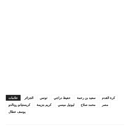
كرة القدم
سعيد بن رحمة
حفيظ دراجي
تونس
الجزائر
علامات
مصر
محمد صلاح
ليونيل ميسي
كريم بنزيمة
كريستيانو رونالدو
يوسف عطال