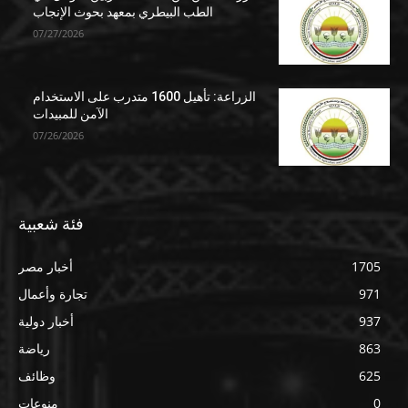
الطب البيطري بمعهد بحوث الإنجاب
07/27/2026
الزراعة: تأهيل 1600 متدرب على الاستخدام
الآمن للمبيدات
07/26/2026
فئة شعبية
1705
أخبار مصر
971
تجارة وأعمال
937
أخبار دولية
863
رياضة
625
وظائف
0
منوعات