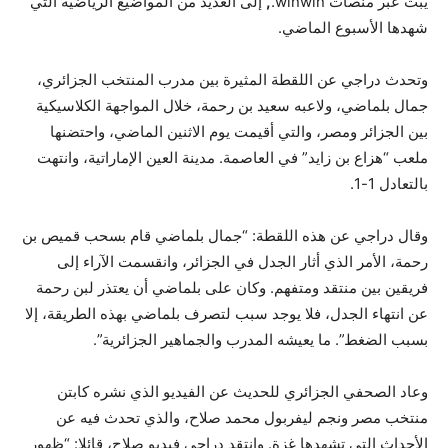
يبث عبر منصات winwin.
,
إلى العديد من المواضيع الرياضية التي
شهدها الأسبوع الماضي.
وتحدث دراجي عن اللقطة المثيرة بين مدرب المنتخب الجزائري،
جمال بلماضي، ولاعبه سعيد بن رحمة، خلال المواجهة الكلاسيكية
بين الجزائر ومصر، والتي أقيمت يوم الاثنين الماضي، واحتضنها
ملعب “هزاع بن زايد” في العاصمة. مدينة العين الإماراتية، وانتهت
بالتعادل 1-1.
وقال دراجي عن هذه اللقطة: “جمال بلماضي قام بسحب قميص بن
رحمة، الأمر الذي أثار الجدل في الجزائر، وانقسمت الآراء إلى
فريقين بين منتقد ومتفهم. وكان على بلماضي أن يعتذر لبن رحمة
عن انتهاء الجدل، فلا يوجد سبب لتصرف بلماضي بهذه الطريقة، إلا
بسبب الضغط”. ما يعيشه المدرب والجماهير الجزائرية”.
وعاد الصحفي الجزائري للحديث عن الفيديو الذي نشره كابتن
منتخب مصر ونجم ليفربول محمد صلاح، والذي تحدث فيه عن
الأحداث التي تشهدها غزة. وانتقد دراجي فيديو صلاح، قائلا: “ظهور