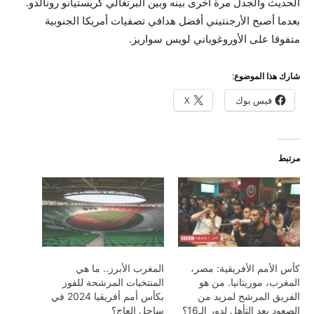
الحديث والجدل مرة أخرى بينه وبين البرتغالي كريستيانو رونالدو.
بعدما أصبح الأرجنتيني أفضل هدافي تصفيات أمريكا الجنوبية
متفوقا على الأوروغوياني لويس سواريز.
شارك هذا الموضوع:
فيس بوك
X
مرتبط
كأس الأمم الأفريقية: مصر،
المغرب الأبرز.. ما هي
المغرب، موريتانيا. من هو
المنتخبات المرشحة للفوز
الفريق المرشح لمزيد من
بكأس أمم أفريقيا 2024 في
الصعود بعد التأهل لدور الـ16؟
ساحل العاج؟