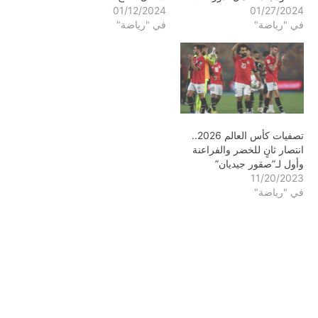
01/12/2024
01/27/2024
في "رياضة"
في "رياضة"
تصفيات كأس العالم 2026..
انتصار ثانٍ للخضر والفراعنة
وأول لـ”صقور جيديان”
11/20/2023
في "رياضة"