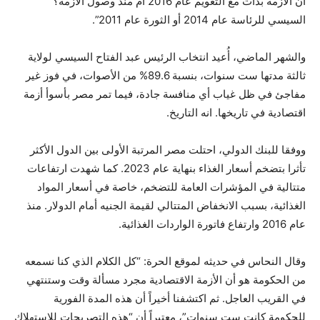
أن الأزمة بدأت مع التعويم عام 2016 أم منذ وصول الأزمة؟
السيسي للرئاسة عام 2014 أو الثورة عام 2011”.
والشهر الماضي، أُعيد انتخاب الرئيس عبد الفتاح السيسي لولاية
ثالثة مدتها ست سنوات، بنسبة 89.6% من الأصوات، في فوز غير
مفاجئ في ظل غياب أي منافسة جادة، فيما تمر مصر بأسوأ أزمة
اقتصادية في تاريخها. انه التاريخ.
ووفقا للبنك الدولي، احتلت مصر المرتبة الأولى بين الدول الأكثر
تأثرا بتضخم أسعار الغذاء بنهاية عام 2023. كما شهدت ارتفاعات
متتالية في المؤشرات العامة للتضخم، خاصة في أسعار المواد
الغذائية، بسبب الانخفاض المتتالي لقيمة الجنيه أمام الدولار. منذ
عام 2016 وارتفاع فاتورة الواردات الغذائية.
وقال النحاس في حديثه لموقع الحرة: “كل الكلام الذي كنا نسمعه
من الحكومة هو أن الأزمة الاقتصادية مجرد مسألة وقت وستنتهي
في القريب العاجل. ثم اكتشفنا أخيراً أن هذه المدة الفورية
للحكومة كانت ست سنوات”، معتبراً أن “هذه التصريحات للاستهلاك