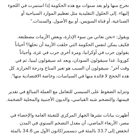
نخرج منها ولو بعد سنوات مع هذه الحكومة إذا استمرت في اللجوء
إليها». إلى الحلول التقليدية مثل تعظيم الموارد السياحية أو
الصناعية، أو قناة السويس، أو بيع الأصول. والسندات.”
ويقول: «نحن نعاني من سوء الإدارة، وبعض الأزمات مصطنعة.
فكيف يمكن لنفس الحكومة التي خلقت الأزمة أن تحلها؟ أحياناً
يقولون حرب في أوكرانيا، ومرة ​​أخرى حرب في غزة، وأحياناً
كورونا. غدا سيقولون السودان، وبعد غد سيقولون ليبيا، ثم في
وقت آخر”. سيقولون أن السبب هو تغير المناخ ودرجة الحرارة. كل
هذه الحجج لا فائدة منها في السياسات، وخاصة الاقتصادية منها”.
وتتزايد الضغوط على السيسي للتعامل مع العملة المبالغ في تقدير
قيمتها، والتضخم شبه القياسي، والديون الأجنبية والمحلية الضخمة.
أظهرت بيانات نشرها الجهاز المركزي للتعبئة العامة والإحصاء في
مصر، الأربعاء الماضي، أن معدل التضخم السنوي في المدن
انخفض إلى 33.7 بالمئة في ديسمبر/كانون الأول من 34.6 بالمئة