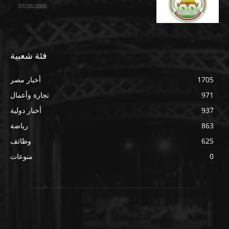
07/26/2026
فئة شعبية
1705
أخبار مصر
971
تجارة وأعمال
937
أخبار دولية
863
رياضة
625
وظائف
0
منوعات