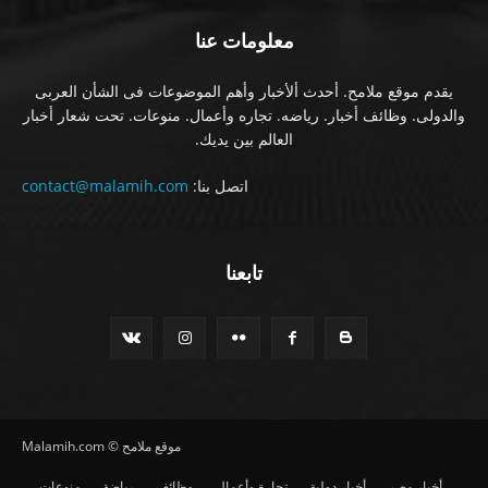
معلومات عنا
يقدم موقع ملامح. أحدث ألأخبار وأهم الموضوعات فى الشأن العربى
والدولى. وظائف أخبار. رياضه. تجاره وأعمال. منوعات. تحت شعار أخبار
العالم بين يديك.
اتصل بنا:
contact@malamih.com
تابعنا
موقع ملامح © Malamih.com
أخبار مصر
أخبار دولية
تجارة وأعمال
وظائف
رياضة
منوعات