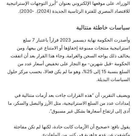
الوزراء، على موقعها الإلكتروني بعنوان “أبرز التوجهات الإستراتيجية
للاقتصاد المصري للفترة الرئاسية الجديدة (2024). -2030).
سياسات خاطئة متتالية
وأصدرت الحكومة نهاية ديسمبر 2023 قراراً باعتبار 7 سلع
استراتيجية منتجات ممنوعة إخفاؤها أو الامتناع عن بيعها، ومن
يخالف ذلك يواجه السجن والغرامة. وجاء هذا القرار بعد أن اتفقت
الحكومة -قبل شهرين- مع التجار على تخفيض أسعار عدد من
السلع بنسبة 15 إلى 25%، وهو ما لم يكن فعالا، بحسب مركز حلول
السياسات البديلة.
ويضيف التقرير، أن “هذه القرارات جاءت بعد أزمات متتالية في
إمدادات عدد من السلع الاستراتيجية، مثل الأرز والبصل والسكر، ما
أدى إلى ارتفاع أسعارها بشكل غير مسبوق”.
يقول نافع: «صحيح أن الأزمات كانت حادة، لكنها لم تكن مفاجئة
وكشفت عن عدم جاهزية في كثير من الملفات».