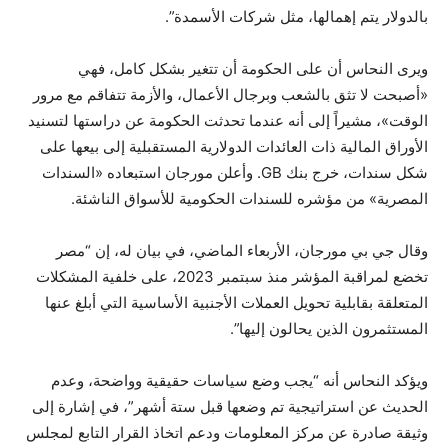
بالدولار يتم إهمالها، مثل شركات الأسمدة”.
ويرى النحاس أن على الحكومة أن تتغير بشكل كامل، فهي
«أصبحت لا تثق بالشعب وبرجال الأعمال، والأزمة تتفاقم مع مرور
الوقت»، مشيراً إلى أنه عندما تحدثت الحكومة عن دراستها لتسنيد
الأوراق المالية ذات العائدات الدولارية المستقبلية إلى بيعها على
شكل سندات، خرج بنك GB. وأعلن مورجان استبعاده «السندات
المصرية» من مؤشره للسندات الحكومية للأسواق الناشئة.
وقال جي بي مورجان، الأربعاء الماضي، في بيان له، إن “مصر
تخضع لمراقبة المؤشر منذ سبتمبر 2023، على خلفية المشكلات
المتعلقة بقابلية تحويل العملات الأجنبية الأساسية التي أبلغ عنها
المستثمرون الذين يحالون إليها”.
ويؤكد النحاس أنه “يجب وضع سياسات حقيقية وواضحة، وعدم
الحديث عن استراتيجية تم وضعها قبل ستة أشهر”، في إشارة إلى
وثيقة صادرة عن مركز المعلومات ودعم اتخاذ القرار التابع لمجلس