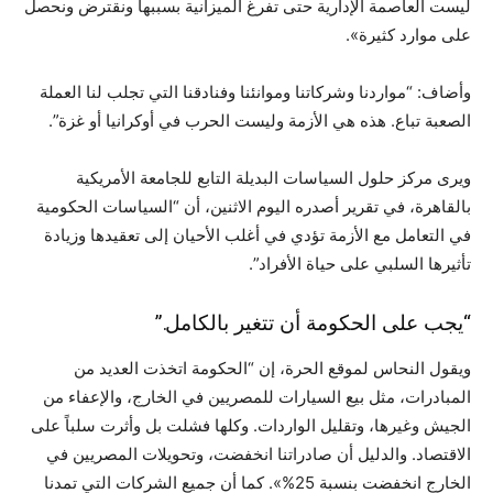
ليست العاصمة الإدارية حتى تفرغ الميزانية بسببها ونقترض ونحصل
على موارد كثيرة».
وأضاف: “مواردنا وشركاتنا وموانئنا وفنادقنا التي تجلب لنا العملة
الصعبة تباع. هذه هي الأزمة وليست الحرب في أوكرانيا أو غزة”.
ويرى مركز حلول السياسات البديلة التابع للجامعة الأمريكية
بالقاهرة، في تقرير أصدره اليوم الاثنين، أن “السياسات الحكومية
في التعامل مع الأزمة تؤدي في أغلب الأحيان إلى تعقيدها وزيادة
تأثيرها السلبي على حياة الأفراد”.
“يجب على الحكومة أن تتغير بالكامل.”
ويقول النحاس لموقع الحرة، إن “الحكومة اتخذت العديد من
المبادرات، مثل بيع السيارات للمصريين في الخارج، والإعفاء من
الجيش وغيرها، وتقليل الواردات. وكلها فشلت بل وأثرت سلباً على
الاقتصاد. والدليل أن صادراتنا انخفضت، وتحويلات المصريين في
الخارج انخفضت بنسبة 25%». كما أن جميع الشركات التي تمدنا