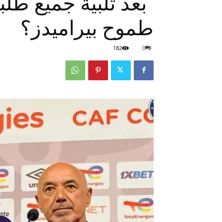
“بعد تلبية جميع طلب
طموح بيراميدز؟
182
0