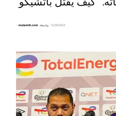
اته.” كيف يقتل باتشيكو
12/26/2023
بواسطة
malamih.com
-