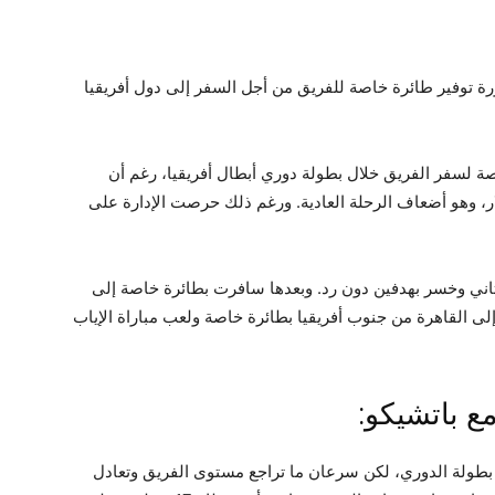
رة توفير طائرة خاصة للفريق من أجل السفر إلى دول أفريقيا
صة لسفر الفريق خلال بطولة دوري أبطال أفريقيا، رغم أن
صلت إلى ما يقرب من 400 ألف دولار، وهو أضعاف الرحلة العادية. ورغم ذلك حرصت الإدارة على
ريتاني وخسر بهدفين دون رد. وبعدها سافرت بطائرة خاصة إلى
ا لمواجهة صن داونز وتعادلا 0-0. وعاد إلى القاهرة من جنوب أفريقيا بطائرة خاصة ولعب مباراة الإياب
مع باتشيكو:
بطولة الدوري، لكن سرعان ما تراجع مستوى الفريق وتعادل