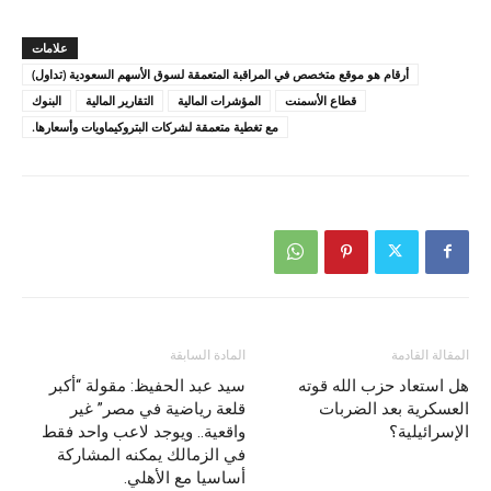
علامات
أرقام هو موقع متخصص في المراقبة المتعمقة لسوق الأسهم السعودية (تداول)
قطاع الأسمنت
المؤشرات المالية
التقارير المالية
البنوك
مع تغطية متعمقة لشركات البتروكيماويات وأسعارها.
المقالة القادمة
المادة السابقة
هل استعاد حزب الله قوته
سيد عبد الحفيظ: مقولة “أكبر
العسكرية بعد الضربات
قلعة رياضية في مصر” غير
الإسرائيلية؟
واقعية.. ويوجد لاعب واحد فقط
في الزمالك يمكنه المشاركة
أساسيا مع الأهلي.