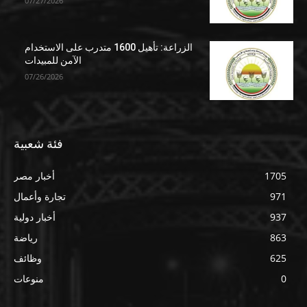
07/27/2026
الزراعة: تأهيل 1600 متدرب على الاستخدام
الآمن للمبيدات
07/26/2026
فئة شعبية
1705
أخبار مصر
971
تجارة وأعمال
937
أخبار دولية
863
رياضة
625
وظائف
0
منوعات