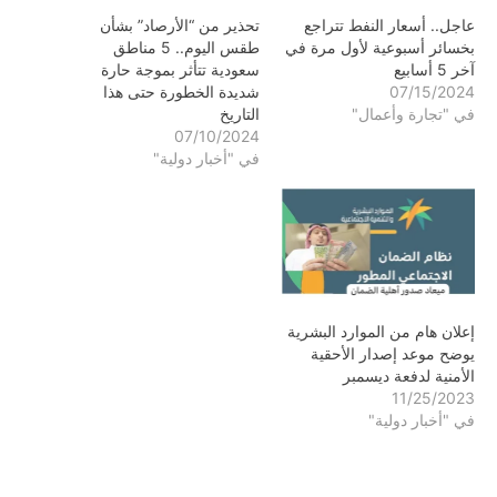
عاجل.. أسعار النفط تتراجع
تحذير من “الأرصاد” بشأن
بخسائر أسبوعية لأول مرة في
طقس اليوم.. 5 مناطق
آخر 5 أسابيع
سعودية تتأثر بموجة حارة
07/15/2024
شديدة الخطورة حتى هذا
في "تجارة وأعمال"
التاريخ
07/10/2024
في "أخبار دولية"
إعلان هام من الموارد البشرية
يوضح موعد إصدار الأحقية
الأمنية لدفعة ديسمبر
11/25/2023
في "أخبار دولية"