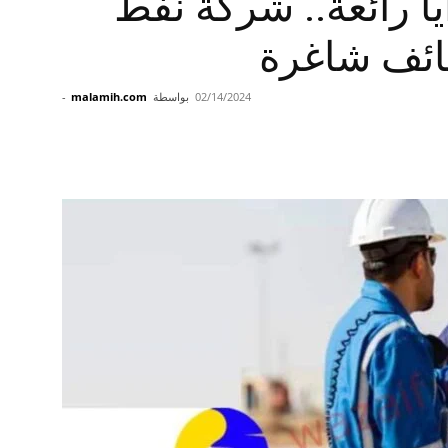
ا رائعة.. شركة نفط
ائف شاغرة
02/14/2024
بواسطة
malamih.com
-