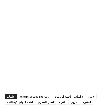
# وين
# الملعب _ لجميع_الرياضات
# winwin_speaks_sports
علامات
المغرب
الغروب
الغرب
الاهلي المصري
الاتحاد الدولي لكرة القدم