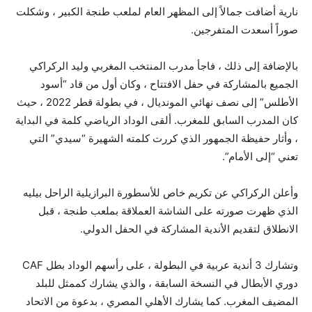
نارية أضافت جمالاً إلى المظهر العام لملعب طنجة الكبير ، وشكلت
صوراً أسعدت المتفرجين.
بالإضافة إلى ذلك ، فاجأ مدرب المنتخب المغربي وليد الركراكي
الجميع بالمشاركة في حفل الافتتاح ، وكان أول من قاد “أسود
الأطلس” إلى نصف نهائي المونديال ، في بطولة قطر 2022 ، حيث
كان المدرب السابق للمغرب. ألقى الوداد الرياضي كلمة في البداية
، وأثار حفيظة الجمهور الذي كررت كلمته الشهيرة “سيدي” التي
تعني “إلى الأمام”.
وأعلن الركراكي عن تكريم خاص للأسطورة البرازيلية الراحل بيليه
الذي ظهرت صورته على الشاشة العملاقة بملعب طنجة ، قبل
الانطلاق لتقديم الأندية المشاركة في الحفل الدولي.
وتشارك 3 أندية عربية في البطولة ، على رأسهم الوداد بطل CAF
دوري الأبطال في النسخة السابقة ، والذي يشارك كممثل للبلد
المضيف المغرب. كما يشارك الأهلي المصري ، بدعوة من الاتحاد