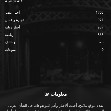
فئة شعبية
1705
أخبار مصر
971
تجارة وأعمال
937
أخبار دولية
863
رياضة
625
وظائف
0
منوعات
معلومات عنا
يقدم موقع ملامح. أحدث ألأخبار وأهم الموضوعات فى الشأن العربى
والدولى. وظائف أخبار. رياضه. تجاره وأعمال. منوعات. تحت شعار أخبار