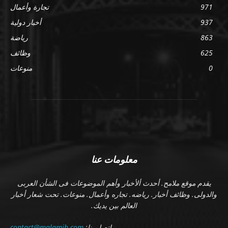
971
تجارة وأعمال
937
أخبار دولية
863
رياضة
625
وظائف
0
منوعات
معلومات عنا
يقدم موقع ملامح. أحدث ألأخبار وأهم الموضوعات فى الشأن العربى
والدولى. وظائف أخبار. رياضه. تجاره وأعمال. منوعات. تحت شعار أخبار
العالم بين يديك.
اتصل بنا:
contact@malamih.com