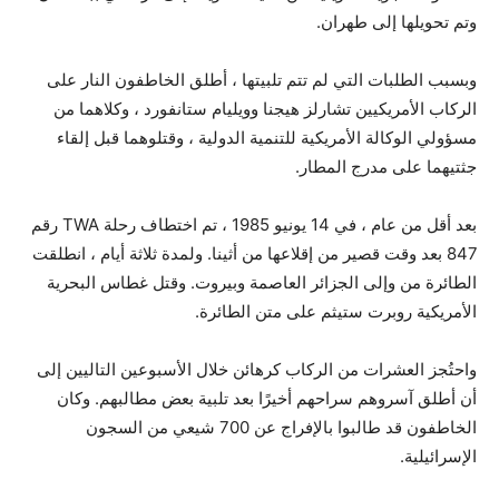
وتم تحويلها إلى طهران.
وبسبب الطلبات التي لم تتم تلبيتها ، أطلق الخاطفون النار على
الركاب الأمريكيين تشارلز هيجنا وويليام ستانفورد ، وكلاهما من
مسؤولي الوكالة الأمريكية للتنمية الدولية ، وقتلوهما قبل إلقاء
جثتيهما على مدرج المطار.
بعد أقل من عام ، في 14 يونيو 1985 ، تم اختطاف رحلة TWA رقم
847 بعد وقت قصير من إقلاعها من أثينا. ولمدة ثلاثة أيام ، انطلقت
الطائرة من وإلى الجزائر العاصمة وبيروت. وقتل غطاس البحرية
الأمريكية روبرت ستيثم على متن الطائرة.
واحتُجز العشرات من الركاب كرهائن خلال الأسبوعين التاليين إلى
أن أطلق آسروهم سراحهم أخيرًا بعد تلبية بعض مطالبهم. وكان
الخاطفون قد طالبوا بالإفراج عن 700 شيعي من السجون
الإسرائيلية.