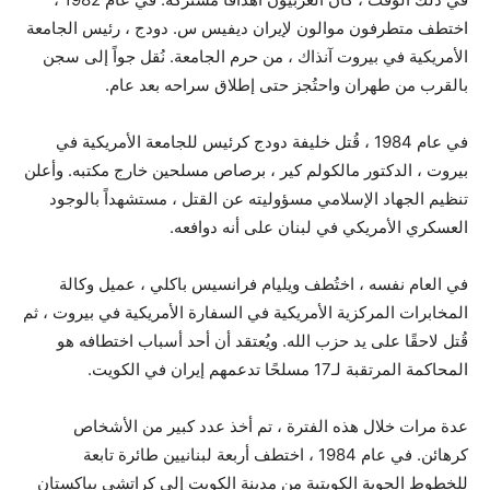
اختطف متطرفون موالون لإيران ديفيس س. دودج ، رئيس الجامعة
الأمريكية في بيروت آنذاك ، من حرم الجامعة. نُقل جواً إلى سجن
بالقرب من طهران واحتُجز حتى إطلاق سراحه بعد عام.
في عام 1984 ، قُتل خليفة دودج كرئيس للجامعة الأمريكية في
بيروت ، الدكتور مالكولم كير ، برصاص مسلحين خارج مكتبه. وأعلن
تنظيم الجهاد الإسلامي مسؤوليته عن القتل ، مستشهداً بالوجود
العسكري الأمريكي في لبنان على أنه دوافعه.
في العام نفسه ، اختُطف ويليام فرانسيس باكلي ، عميل وكالة
المخابرات المركزية الأمريكية في السفارة الأمريكية في بيروت ، ثم
قُتل لاحقًا على يد حزب الله. ويُعتقد أن أحد أسباب اختطافه هو
المحاكمة المرتقبة لـ17 مسلحًا تدعمهم إيران في الكويت.
عدة مرات خلال هذه الفترة ، تم أخذ عدد كبير من الأشخاص
كرهائن. في عام 1984 ، اختطف أربعة لبنانيين طائرة تابعة
للخطوط الجوية الكويتية من مدينة الكويت إلى كراتشي بباكستان