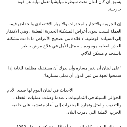
يسبق أن كان لبنان تحت سيطرة ميليشيا تعمل نيابة عن قوة
خارجية.
إن الجريمة والاتجار بالمخدرات والانهيار الاقتصادي وانخفاض قيمة
العملة ليست سوى أعراض المشكلة الجذرية الفعلية ، وهي الافتقار
إلى السيادة الوطنية. لا فائدة من تصحيح الأعراض ما دامت مشكلة
الجذر الفعلية موجودة. إنه مثل الأمل في علاج مرض خطير
باستخدام مسكن للآلام.
“على لبنان أن يغير مساره وأن يدرك أن مستقبله مظلمة للغاية إذا
سمحوا لجهة من غير الدول أن تملي مسارها”.
الأحداث في لبنان اليوم لها صدى الأيام
الخوالي السيئة في الثمانينيات ، عندما وصلت عمليات الخطف
والتعذيب والقتل وتجارة المخدرات إلى أبعاد متفشية على خلفية
الحرب الأهلية التي دمرت البلاد.
في ذلك الوقت ، كان الغربيون أهدافًا مشتركة. في عام 1982 ،