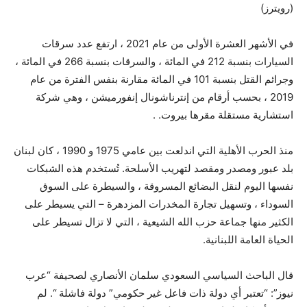
(رويترز)
في الأشهر العشرة الأولى من عام 2021 ، ارتفع عدد سرقات
السيارات بنسبة 212 في المائة ، والسرقات بنسبة 266 في المائة ،
وجرائم القتل بنسبة 101 في المائة مقارنة بنفس الفترة من عام
2019 ، بحسب أرقام من إنترناشونال إنفورميشن ، وهي شركة
استشارية مستقلة مقرها بيروت. .
منذ الحرب الأهلية التي اندلعت بين عامي 1975 و 1990 ، كان لبنان
بلد عبور ومصدر ومقصد لتهريب الأسلحة. تُستخدم هذه الشبكات
نفسها اليوم لنقل البضائع المسروقة ، والسيطرة على السوق
السوداء ، وتسهيل تجارة المخدرات المزدهرة – التي يسيطر على
الكثير منها جماعة حزب الله الشيعية ، التي لا تزال تسيطر على
الحياة العامة اللبنانية.
قال الباحث السياسي السعودي سلمان الأنصاري لصحيفة “عرب
نيوز”: “تعتبر أي دولة ذات فاعل غير حكومي” دولة فاشلة “. لم