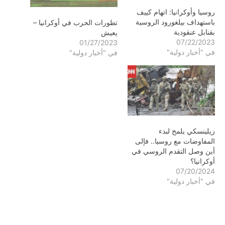
روسيا وأوكرانيا: اتهام كييف
باستهداف بيلغورود الروسية
تطورات الحرب في أوكرانيا –
بقنابل عنقودية
يعيش
07/22/2023
01/27/2023
في "أخبار دولية"
في "أخبار دولية"
زيلينسكي يلمح لبدء
المفاوضات مع روسيا.. فإلى
أين وصل التقدم الروسي في
أوكرانيا؟
07/20/2024
في "أخبار دولية"