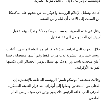
دونيتسك بأوكرانيا ، دون أن يحدد موعد الضربة.
أفادت وسائل الإعلام الروسية والأوكرانية عن هجوم على ماكيفكا
من السبت إلى الأحد ، أي ليلة رأس السنة.
وقتل في هذه الضربة ، بحسب موسكو ، 63 جنديًا ، بينما تقول
كييف إن العدد وصل إلى 400 قتيل.
خلال الحرب التي اندلعت منذ 24 فبراير من العام الماضي ، أعلنت
روسيا خسائرها البشرية ثلاث مرات فقط وفي أشهر منفصلة ، فيما
أعلن متحدث باسم وزارة دفاعها بشكل يومي الخسائر التي تكبدتها
القوات الأوكرانية.
وقالت صحيفة “موسكو تايمز” الروسية الناطقة بالإنجليزية إن
القتلى من المجندين وصلوا إلى أوكرانيا بعد قرار التعبئة العسكرية
الجزئي الذي أعلنه الرئيس فلاديمير بوتين في سبتمبر من العام
الماضي.