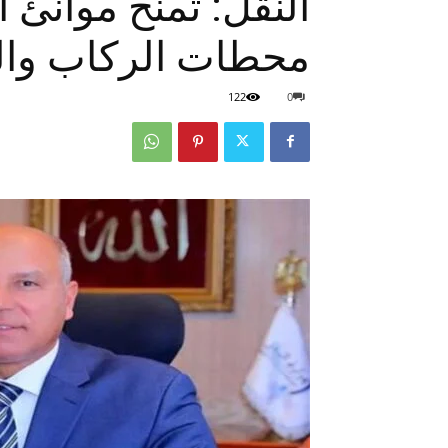
النقل: تمنح موانئ 
محطات الركاب وا
122
0