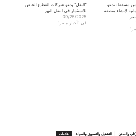
 من مسقط: ندعو
“النقل” يدعو شركات القطاع الخاص
انية لإنشاء منطقة
للاستثمار في النقل النهر
صر
09/25/2025
في "أخبار مصر"
صر"
كاب والسفن
التشغيل والتسويق والصيانة
علامات