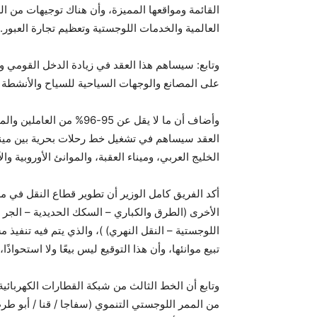
القائمة ومواقعها المميزة، وأن هناك توجيهات من ا
العالمية والخدمات اللوجستية وتعظيم تجارة العبور.
وتابع: سيساهم هذا العقد في زيادة الدخل القومي 
على المصانع والوجهات السياحية للسياح والأنشطة ا
وأضاف أن ما لا يقل عن 95
العقد سيساهم في تشغيل خط رحلات بحرية بين ميناء
الخليج العربي، وميناء العقبة، والموانئ الأوروبية وال
أكد الفريق كامل الوزير أن تطوير قطاع النقل في 
الأخرى (الطرق والكباري – السكك الحديدية – الجر ا
اللوجستية – النقل النهري) )، والذي يتم فيه تنفي
تبيع موانئها، وأن هذا التوقيع ليس بيعًا ولا استحواذًا
من الممر اللوجستي التنموي (سفاجا / قنا / أبو ط