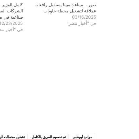
صور .. ميناء دامييتا يستقبل رافعات
كامل الوزير
عملاقة لتشغيل محطة حاويات
الشركات العم
03/16/2025
صناعية في م
في "أخبار مصر"
12/23/2025
في "أخبار م
موانئ أبوظبي
تم تصميم الفريق بالكامل
تشغيل محطات الر