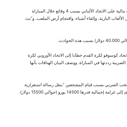
ثم أعلن الاتحاد الأوروبي لكرة القدم أنه فرض غرامة مالية على الاتحاد الألباني بسبب 4 وقائع خلال المباراة
الألعاب النارية، وإلقاء أشياء، واقتحام أرض الملعب، و”بث
تحاد كوسوفو لكرة القدم خطابا إلى الاتحاد الأوروبي لكرة
الصربية رددتها في المباراة. ووصف البيان الهتافات بأنها
نتخب الصربي بسبب قيام المشجعين “بنقل رسالة استفزازية
درها 14500 يورو (حوالي 15500 دولار).