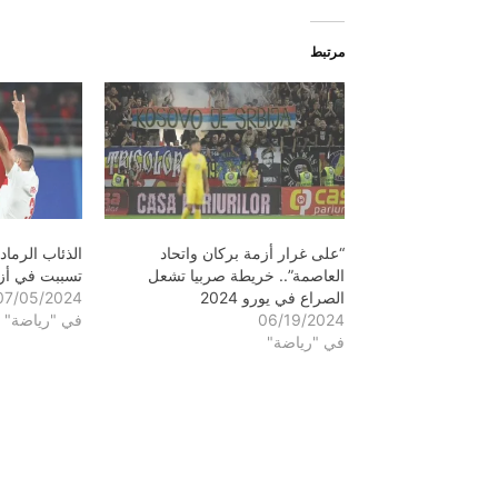
مرتبط
“على غرار أزمة بركان واتحاد
الذئاب الرماد
العاصمة”.. خريطة صربيا تشعل
تسببت في أزمة
الصراع في يورو 2024
07/05/2024
06/19/2024
في "رياضة"
في "رياضة"