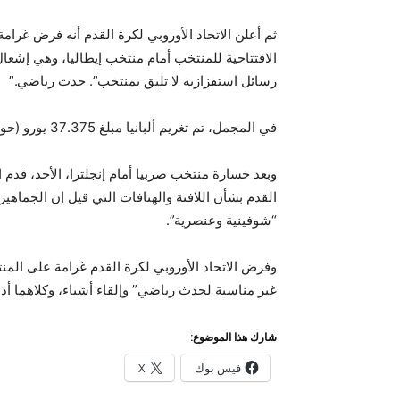
الافتتاحية للمنتخب أمام منتخب إيطاليا، وهي إشعال 
رسائل استفزازية لا تليق بمنتخب”. حدث رياضي.”
في المجمل، تم تغريم ألبانيا مبلغ 37.375 يورو (حوالي 40.000 دولار) بسبب هذه الحوادث.
وبعد خسارة منتخب صربيا أمام إنجلترا، الأحد، قدم ا
القدم بشأن اللافتة والهتافات التي قيل إن الجماهير 
“شوفينية وعنصرية”.
وفرض الاتحاد الأوروبي لكرة القدم غرامة على الم
غير مناسبة لحدث رياضي” وإلقاء أشياء، وكلاهما أدى إلى غرامة إجمالية ق
شارك هذا الموضوع:
فيس بوك
X