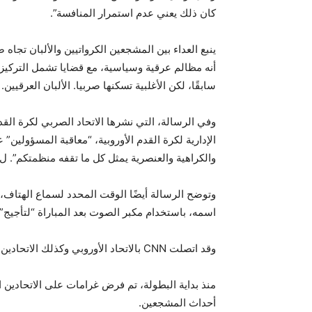
كان ذلك يعني عدم استمرار المنافسة”.
ينبع العداء بين المشجعين الكرواتيين والألبان تجاه
أنه مظالم عرقية وسياسية، مع قضايا تشمل التركيز
سابقًا، لكن الأغلبية تسكنها صربيا. الألبان العرقيين.
وفي الرسالة، التي نشرها الاتحاد الصربي لكرة القدم
الإدارية لكرة القدم الأوروبية، “معاقبة المسؤولين” 
والكراهية والعنصرية يمثل كل ما تقفه منظمتكم”. ل.
اسمه، باستخدام مكبر الصوت بعد المباراة “لتأجيج”
وقد اتصلت CNN بالاتحاد الأوروبي وكذلك الاتحادين الألباني والكرواتي للتعليق على رسالة الاتحاد الصربي.
منذ بداية البطولة، تم فرض غرامات على الاتحادين ا
أحداث المشجعين.