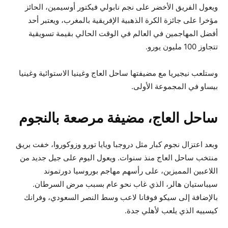
ويعول الفريق الأخضر على نجم نابولي فيكتور أوسيمين، الحائز
مؤخرا على جائزة الكرة الذهبية الإفريقية بالمغرب، ويعتبر أحد
أفضل المهاجمين في العالم في الوقت الحالي بقيمة تسويقية
تتجاوز 100 مليون يورو.
وستلعب نيجيريا مع مضيفتها ساحل العاج وغينيا الاستوائية وغينيا
بيساو في المجموعة الأولى.
ساحل العاج، مضيفة مرصعة بالنجوم
وبعد اعتزال نجوم كبار مثل دروجبا ويايا تورو وزوكوروا، خفت بريق
منتخب ساحل العاج منذ سنوات. ويعول اليوم على جيل جديد من
اللاعبين المميزين، على رأسهم مهاجم بوروسيا دورتموند
سيباستيان هالر، الذي غاب نحو عام بسبب مرض السرطان.
بالإضافة إلى سيكو فوفانا لاعب وسط النصر السعودي، وفرانك
كيسييه الذي يلعب لأهلي جدة.