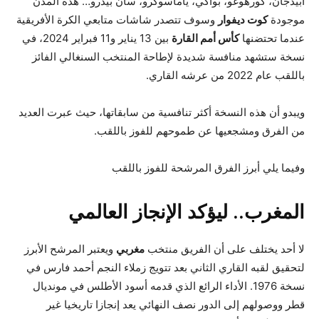
أبيدجان، كورهوغو، بواكي، ياماسوكرو، سان بيدرو… هذه المدن
موجودة
كوت ديفوار
وسوف تتصدر شاشات متابعي الكرة الأفريقية
عندما تحتضنها
كأس أمم القارة
بين 13 يناير و11 فبراير 2024، في
نسخة ستشهد منافسة شديدة لإطاحة المنتخب السنغالي الفائز
باللقب عام 2022 من عرشه القاري.
ويبدو أن هذه النسخة أكثر تنافسية من سابقاتها، حيث عبرت العديد
من الفرق ومشجعيها عن طموحهم للفوز باللقب.
وفيما يلي أبرز الفرق المرشحة للفوز باللقب
المغرب.. ليؤكد الإنجاز العالمي
لا أحد يختلف على أن الفريق منتخب
مغربي
ويعتبر المرشح الأبرز
لتحقيق لقبه القاري الثاني بعد تتويج زملاء النجم أحمد فارس في
نسخة 1976. الأداء الرائع الذي قدمه أسود الأطلس في مونديال
قطر ووصولهم إلى الدور نصف النهائي يعد إنجازا تاريخيا غير