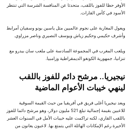
الأوفر حظا للفوز باللقب، متحدثا عن المنافسة الشرسة التي تنتظر
الأسود في كأس القارات.
ويعول المغاربة على نجوم عالميين مثل ياسين بونو وسفيان أمرابط
وأشرف حكيمي وحكيم زياش ويوسف النصيري وناصر مزراوي.
ويلعب المغرب في المجموعة السادسة على ملعب سان بيدرو مع
تنزانيا، جمهورية الكونغو الديمقراطية وزامبيا.
نيجيريا.. مرشح دائم للفوز باللقب
لينهي خيبات الأعوام الماضية
ويعد نيجيريا أغلى فريق في أفريقيا من حيث القيمة السوقية
للاعبين بقيمة إجمالية تبلغ 521 مليون دولار، وهو مرشح دائما للفوز
باللقب القاري، لكنه تراكمت عليه خيبات الأمل في السنوات العشر
الأخيرة رغم الإمكانات الهائلة التي يتمتع بها. لاعبون يعانون من