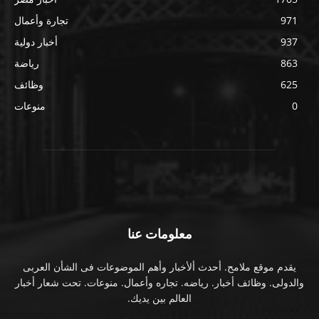
971
تجارة وأعمال
937
أخبار دولية
863
رياضة
625
وظائف
0
منوعات
معلومات عنا
يقدم موقع ملامح. أحدث ألأخبار وأهم الموضوعات فى الشأن العربى
والدولى. وظائف أخبار. رياضه. تجاره وأعمال. منوعات. تحت شعار أخبار
العالم بين يديك.