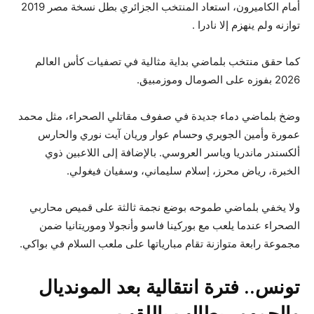
أمام الكاميرون، استعاد المنتخب الجزائري بطل نسخة مصر 2019
توازنه ولم ينهزم إلا نادرا .
كما حقق منتخب بلماضي بداية مثالية في تصفيات كأس العالم
2026 بفوزه على الصومال وموزمبيق.
وضخ بلماضي دماء جديدة في صفوف مقاتلي الصحراء، مثل محمد
عمورة وأمين الجويري وحسام عوار وريان آيت نوري والحارس
ألكسندر ماندريا وياسر العروسي. بالإضافة إلى اللاعبين ذوي
الخبرة، رياض محرز، إسلام سليماني، وسفيان فيغولي.
ولا يخفي بلماضي طموحه بوضع نجمة ثالثة على قميص محاربي
الصحراء عندما يلعب مع بوركينا فاسو وأنجولا وموريتانيا ضمن
مجموعة رابعة متوازنة تقام مبارياتها على ملعب السلام في بواكي.
تونس.. فترة انتقالية بعد المونديال
والجمهور يطالب باللقب