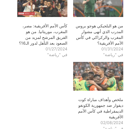
من هو البلجيكي هوجو بروس
كأس الأمم الأفريقية: مصر،
المدرب الذي أنهى مشوار
المغرب، موريتانيا. من هو
المغرب والركراكي في كأس
الفريق المرشح لمزيد من
الأمم الأفريقية؟
الصعود بعد التأهل لدور الـ16؟
01/27/2024
01/31/2024
في "رياضة"
في "رياضة"
ملخص وأهداف مباراة كوت
ديفوار ضد جمهورية الكونغو
الديمقراطية في كأس الأمم
الأفريقية
02/08/2024
في "رياضة"