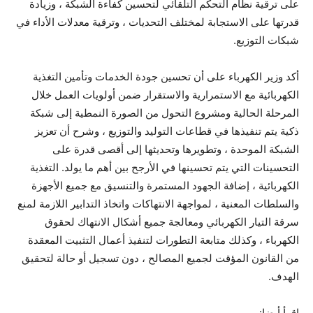
على ترقية نظام التحكم التلقائي لتحسين كفاءة الشبكة ، وزيادة
قدرتها على الاستجابة لمختلف التحديات ، وترقية معدلات الأداء في
شبكات التوزيع.
أكد وزير الكهرباء على أن تحسين جودة الخدمات وتأمين التغذية
الكهربائية مع الاستمرارية والاستقرار ضمن أولويات العمل خلال
المرحلة الحالية ومشروع التحول من الصورة النمطية إلى شبكة
ذكية يتم تنفيذها في قطاعات التوليد والتوزيع ، وشرح أن تعزيز
الشبكة الموحدة ، وتطويرها وتحديثها إلى أقصى قدرة على
التحسينات التي يتم تحسينها في الأرجح بين أهم ما يولد. التغذية
الكهربائية ، إضافة الجهود المستمرة والتنسيق مع جميع الأجهزة
والسلطات المعنية ، لمواجهة الانتهاكات واتخاذ التدابير اللازمة لمنع
سرقة التيار الكهربائي ومعالجة جميع أشكال الانتهاك لحقوق
الكهرباء ، وكذلك متابعة التطورات لتنفيذ أعمال التثبيت المعقدة
من القانون المؤقت لجميع المصالح ، دون تسجيل أو حالة لتحقيق
الهدف.
اقرأ أيضا: