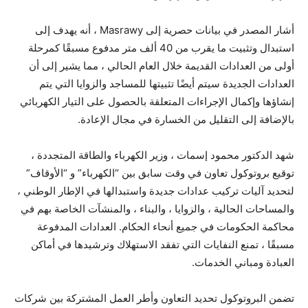
أشار المصدر في بيانات حصرية إلى Masrawy ، أنه يهدف إلى
استبدال وتثبيت ما يقرب من 40 ألف متر مدفوع مسبقًا كمرحلة
أولى من العدادات القديمة خلال العام الحالي ، مما يشير إلى أن
العدادات الجديدة سيتم أيضًا تثبيتها للمساجد والزوايا التي يتم
إنشاؤها وإكمال الإجراءات المتعلقة بالحصول على التيار الكهربائي
بالإضافة إلى التقليل من الخسارة في مجال الإعادة.
شهد الدكتور محمود إسمات ، وزير الكهرباء والطاقة المتجددة ،
توقيع بروتوكول تعاون في وقت سابق بين “الكهرباء” و “الأوقاف”
لتحديد آليات تركيب عدادات جديدة واستبدالها في الإطار الوطني ،
والمساحات الحالية ، والزوايا ، والبناء ، والمنشآت الخاصة بهم في
محاكمة الحكومات في جميع أنحاء الحكام. العدادات المدفوعة
مسبقًا ، تمنع النفايات التي تفقد الاستهلاك وترشيدها في أماكن
العبادة ومباني الخدمات.
تضمن البروتوكول تحديد التعاون وأطر العمل المشتركة بين شركات