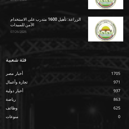
الزراعة: تأهيل 1600 متدرب على الاستخدام
الآمن للمبيدات
07/26/2026
فئة شعبية
1705
أخبار مصر
971
تجارة وأعمال
937
أخبار دولية
863
رياضة
625
وظائف
0
منوعات