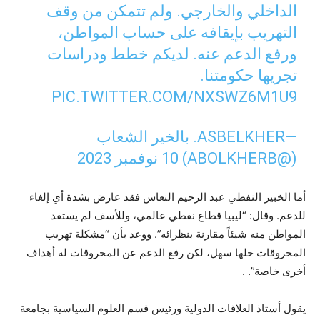
الداخلي والخارجي. ولم تتمكن من وقف
التهريب بإيقافه على حساب المواطن،
ورفع الدعم عنه. لديكم خطط ودراسات
تجريها حكومتنا.
PIC.TWITTER.COM/NXSWZ6M1U9
—ASBELKHER. بالخير الشعاب
(@ABOLKHERB)
10 نوفمبر 2023
أما الخبير النفطي عبد الرحيم النعاس فقد عارض بشدة أي إلغاء
للدعم. وقال: “ليبيا قطاع نفطي عالمي، وللأسف لم يستفد
المواطن منه شيئاً مقارنة بنظرائه”. ووعد بأن “مشكلة تهريب
المحروقات حلها سهل، لكن رفع الدعم عن المحروقات له أهداف
أخرى خاصة”. .
يقول أستاذ العلاقات الدولية ورئيس قسم العلوم السياسية بجامعة