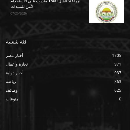
الزراعة: تأهيل 1600 متدرب على الاستخدام
الآمن للمبيدات
07/26/2026
فئة شعبية
1705
أخبار مصر
971
تجارة وأعمال
937
أخبار دولية
863
رياضة
625
وظائف
0
منوعات