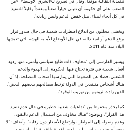
تنفيذية انتقالية مؤقتة. وقال في تصريح لـ«الشرق الأوسط»: «من
الصعب على أي حكومة أن تتبنى خياراً صعباً ومعقداً وقابلاً للتنفيذ
في كل أنحاء ليبيا». مثل خفض الدعم وليس زيادته”.
ويخشى محللون من اندلاع اضطرابات شعبية في حال صدور قرار
برفع الدعم أو استبداله، في ظل الأوضاع الأمنية الهشة التي تعيشها
البلاد منذ عام 2011.
ويشير الفارسي إلى “مخاوف ذات طابع سياسي وأمني، منها ردود
أفعال شعبية في فترة تحتاج فيها الحكومة إلى الهدوء والدعم
الشعبي، فضلا عن الضغوط التي يمارسها أصحاب المصلحة، إذ أن
هناك أشخاص متنفذين في الدولة ترتبط مصالحهم ببعضهم البعض”.
الذين زادت ثروتهم من تهريب الوقود”.
كما يحذر محفوظ من “تداعيات شعبية خطيرة في حال عدم تنفيذ
هذا القرار”، ويوضح: “هناك مخاوف من استبدال الدعم بالنقود،
وعدم وصوله إلى المواطن، وارتفاع الأسعار دون رقابة”. وأضاف: “لا
يوجد أي حزب سياسي ليبي لديه القدرة والقدرة على استنفاد