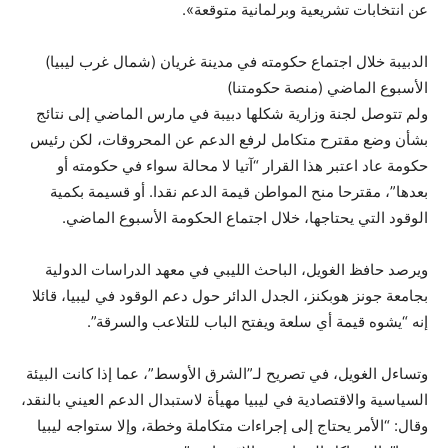
عن انتخابات تشريعية وبرلمانية متوقعة».
الدبيبة خلال اجتماع حكومته في مدينة غريان (شمال غرب ليبيا)
الأسبوع الماضي (منصة حكومتنا)
ولم تتوصل لجنة وزارية شكلها دبيبة في مارس الماضي إلى نتائج
بشأن وضع مقترح متكامل لرفع الدعم عن المحروقات، لكن رئيس
حكومة عاد اعتبر هذا القرار “آتيا لا محالة سواء في حكومته أو
بعدها”، مقترحا منح المواطن قيمة الدعم نقدا. أو قسيمة بكمية
الوقود التي يحتاجها، خلال اجتماع الحكومة الأسبوع الماضي.
ويرصد حافظ الغويل، الباحث الليبي في معهد الدراسات الدولية
بجامعة جونز هوبكنز، الجدل الدائر حول دعم الوقود في ليبيا، قائلا
إنه “يشوه قيمة أي سلعة ويفتح الباب للتلاعب والسرقة”.
وتساءل الغويل، في تصريح لـ”الشرق الأوسط”، عما إذا كانت البيئة
السياسية والاقتصادية في ليبيا مهيأة لاستبدال الدعم العيني بالنقد،
وقال: “الأمر يحتاج إلى إجراءات متكاملة وخطة، وإلا ستواجه ليبيا