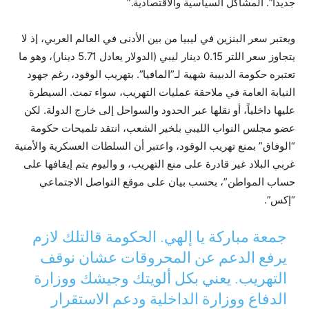
جديدا”. المشاكل السياسية والاقتصادية.”
ويعتبر سعر البنزين في ليبيا من بين الأدنى في العالم العربي، إذ لا
يتجاوز سعر اللتر 0.15 دينار ليبي (الدولار يعادل 5.71 دينار)، وهو ما
تعتبره حكومة الدبيبة شهية لـ”المافيا”. بتهريب الوقود، رغم جهود
النيابة العامة في ملاحقة عمليات التهريب، سواء تمت. السيطرة
عليها داخلياً، أو نقلها عبر الحدود والسواحل إلى خارج الدولة. لكن
عضو مجلس النواب الليبي بلخير الشعب، انتقد تلميحات حكومة
“الوفاق” بمنع تهريب الوقود، واعتبر أن السلطات العسكرية والأمنية
غربي البلاد غير قادرة على منع التهريب، و واليوم يتم إيقافها على
حساب المواطن”، بحسب بيان على موقع التواصل الاجتماعي
“إكس”.
جمعة مباركة يا إلهي. الحكومة قالتلك لازم
يرفع الدعم عن المحروقات عشان نوقف
التهريب. يعني بكل ألويتك وجيشك ووزارة
الدفاع ووزارة الداخلية ودعم الاستقرار