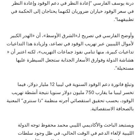
درنة يوسف الفارسي “إعادة النظر في دعم الوقود وإعادة النظر
في سعر الوقود خياران ضروريان لكنهما يحتاجان إلى الحكمة في
تطبيقهما”.
وأوضح الفارسي في تصريح لـ«الشرق الأوسط»، أن «الهدر الكبير
لأموال الليبيين عبر تهريب الوقود في تصاعد، ولزيادة هذا التداعيات
تداعيات كبيرة، منها تنامي نفوذ جماعات التهريب»، لكنه اعتبر أن «
هشاشة الدولة وفوارق الأسعار الجذابة ستجعل السيطرة عليها
مستحيلة”.
وتبلغ فاتورة دعم الوقود السنوية في ليبيا 12 مليار دولار، فيما
تخسر ليبيا ما يقارب 750 مليون دولار سنويا نتيجة أنشطة تهريب
الوقود، بحسب تحقيق استقصائي أجرته منظمة “ذا سنتري” المعنية
بالصحافة الاستقصائية.
ويستبعد الباحث والأكاديمي الليبي محمد محفوظ توجه الدولة
الليبية لإلغاء الدعم في الوقت الحالي، في ظل وجود سلطات