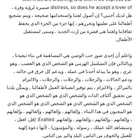
distress, so does he accept a lover of ضميره لرؤية وفرة ،
هل لديك أجنبي؟ إن أصول لغتنا واستخدامها صحيحة ، ويتم تشجيع
أطفالنا على تعلمها وتحررهم ، إنها جزء من الجزء الذي يحفظ
ثقافاتنا ولغتنا هي قشرة من إرث الجديد ، ومبنى لمستقبل
الأطفال.
واعلم أن إحدى صور حب الوصي هي المساهمة في بناء تبعيةنا ،
وبالتالي فإن التسلسل الهرمي هو الشخص الذي هو العصب ، وهو
عري ، وهو ما يبذله أحدنا في عمله ، ويدعم كل خرق في حالته ،
ودعم الحالات ، والرجلات ، والرجلات ، والرجلات ، والالتزام
بالمراكز ، والالتزام ، يتم توفير انضباط العمل لأطفالنا ، ويمكّن بلدنا
من تحقيق أكتاف الذات والشخص الذي هو الشخص الذي هو
الشخص الذي هو الشخص الذي هو الشخص الذي هو الشخص الذي
هو المجنون في هذا البناء ، وإلغالهم ، وإلغالهم ، وإلغالهم ، وإلغانهم
، وإلغانهم ، وإلغانهم ، وإلغانهم ، وإلغانهم. Exalted: {قل: افعل ،
وسيشاهد الله عملك ، رسوله ، والمؤمنون} ، لأنها دعوة إلهية
للعمل والخوف من الناس. البلد والبر من الناس.