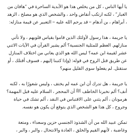
يا أيها الناس ، كل من يخلص هذا هو الأبدية الساحرة في “هافان من
الغبار” ، لكنه ارتكب أنقاض واحد ، والشخص الذي هو مصلح ، الزهد
، أبراهام ، بن أدهام – قد يرحم الله عليه – التعبير عن قيمة منازله:
يا جريمة ، هذا رسول لأولئك الذين قاموا بقياس قلوبهم ، ولا تأتي
منازلهم. العظم للمثلية الجنسية؟ ألم يشير القرآن في الآيات الاثني
عشر لقيمة ابن عمه؟ ليس الله هو الذي يعاني من اختلاف المنازل
عن طريق قتل الروح في قوله: {وإذا كتبنا إليهم ، فسوف أقتلك ، أو
ستقتل. لم يفعلوا سوى القليل منهم؟
يا جريمة ، هل تدرك أن ابن عمه لم يختف ، وليس شعورًا به ، لكنه
أنف؟ ألم نخبرنا الخاطف ﷺ أن المحجر ، السلام عليه قبل المهمة؟
هرمونان ، ألم يثني على الاقتباس في النقد ، ألم تشك في حياة
وجروح ، كل هذا هو الشخص الذي يتوقع أن يكون هو نفسه.
تمكن عبيد الله من أن الشذوذ الجنسي حزين وسعداء ، ومتعة
وغاضبة ، لأنهم القيم والخلق ، العادة والانتحال ، والبر ، والبر ،