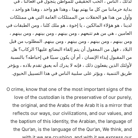
لذلك ، الناس ، الحب الحقيقي للمواطن يتجول في أفعالنا ، في
بداية حرماننا من كل ما يهتم بهذا ، وهذا هو واحد ، وهذا هو واحد ،
وأول من هذا هو الحفلات من الممتلكات العامة التي هي ممتلكات
لدينا ، هو هؤلاء المالكين ، يا إخوة ، هو ملك كلنا ، ومن الطبقات في
العامين ، هي من هم تتبعهم ، ومن بينهم ، ومن بينهم ، ومن بينهم ،
ومن بينهم ، ومن بينهم ، ومن بينهم ، ومن بينهم. المطلوب من قبل
البلاد ، فهل من المعقول أن يتم إلقاء البضائع عليها؟ الركاب؟ هل
من المقبول إيذاء الإنسان ، أم أن يكون سببًا في إحباطه؟ بالنسبة
لأولئك الذين يفعلون ذلك ، فإنه لا يدرك أنه يعيق تقدم بلاده ، ويؤخر
طريق التنمية ، ويؤثر على سلبية الناس في هذا التسييل الحيوي.
O crime, know that one of the most important signs of the
love of the custodian is the preservative of our purely,
the original, and the Arabs of the Arab It is a mirror that
reflects our ways, our civilizations, and our values, and
the baptism of this identity, the Arabian, the language of
the Qur’an, is the language of the Qur’an, We think, and
with it we are crushing, and with it we express our