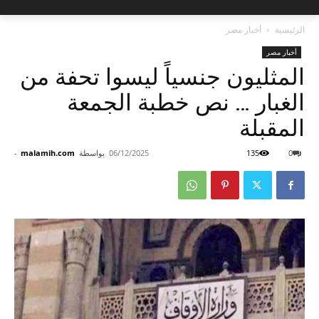
الرئيسية
أخبار مصر
أخبار مصر
المثليون جنسياً ليسوا تحفة من
الغبار … نص خطبة الجمعة
المقبلة
0
135
06/12/2025
بواسطة
malamih.com
-