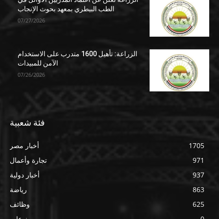
الطب البيطري بمعهد بحوث الإنجاب
07/27/2026
الزراعة: تأهيل 1600 متدرب على الاستخدام
الآمن للمبيدات
07/26/2026
فئة شعبية
1705
أخبار مصر
971
تجارة وأعمال
937
أخبار دولية
863
رياضة
625
وظائف
0
منوعات