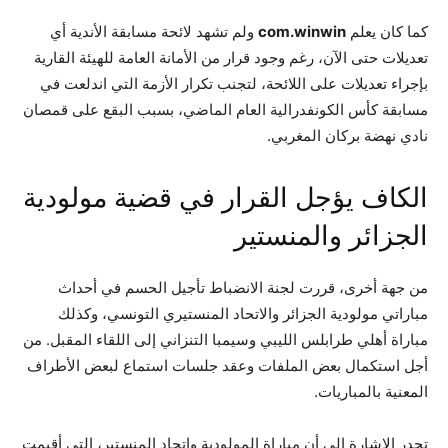
كما كان يعلم
com.winwin
ولم تشهد لائحة مسابقة الأندية أي
تعديلات حتى الآن، رغم وجود قرار من الأمانة العامة للهيئة القارية
بإجراء تعديلات على اللائحة، لتجنب تكرار الأزمة التي اندلعت في
مسابقة كأس الكونفدرالية العام الماضي، بسبب البقع على قمصان
نادي نهضة بركان المغربي.
الكاف يؤجل القرار في قضية مولودية
الجزائر والمنستير
من جهة أخرى، قررت لجنة الانضباط تأجيل الحسم في أحداث
مباراتي مولودية الجزائر والاتحاد المنستيري التونسي، وكذلك
مباراة أهلي طرابلس الليبي وسيمبا التنزاني إلى اللقاء المقبل. من
أجل استكمال بعض الملفات وعقد جلسات استماع لبعض الأطراف
المعنية بالمباريات.
تجدر الإشارة إلى أن مباراة المولودية واتحاد المنستير، التي أقيمت