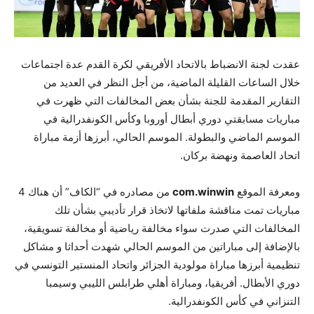
عقدت لجنة الانضباط بالاتحاد الأفريقي لكرة القدم عدة اجتماعات
خلال الساعات القليلة الماضية، من أجل النظر في العديد من
التقارير المقدمة للجنة بشأن بعض المخالفات التي ظهرت في
مباريات مسابقتي دوري أبطال أوروبا وكأس الكونفدرالية في
الموسم الماضي والبطولة. الموسم الحالي، أبرزها أزمة مباراة
اتحاد العاصمة ونهضة بركان.
ومعرفة الموقع
com.winwin
من مصادره في “الكاف” أن هناك 4
مباريات تمت مناقشة ملفاتها لاتخاذ قرار تأديبي بشأن تلك
المخالفات التي صدرت سواء مخالفة رياضية أو مخالفة تسويقية،
بالإضافة إلى مباراتين من الموسم الحالي شهدت أحداثا و مشاكل
تنظيمية أبرزها مباراة مولودية الجزائر واتحاد المنستير التونسي في
دوري الأبطال. أفريقيا، ومباراة أهلي طرابلس الليبي وسيمبا
التنزاني في كأس الكونفدرالية.