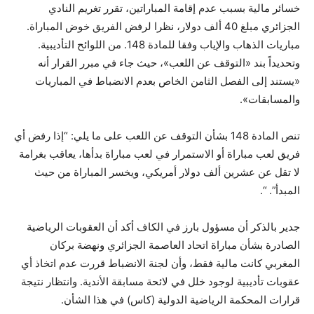
خسائر مالية بسبب عدم إقامة المباراتين، تقرر تغريم النادي
الجزائري مبلغ 40 ألف دولار، نظرا لرفض الفريق خوض المباراة.
مباريات الذهاب والإياب وفقا للمادة 148. من اللوائح التأديبية.
وتحديداً بند «التوقف عن اللعب»، حيث جاء في مبرر القرار أنه
«يستند إلى الفصل الثامن الخاص بعدم الانضباط في المباريات
والمسابقات».
تنص المادة 148 بشأن التوقف عن اللعب على ما يلي: “إذا رفض أي
فريق لعب مباراة أو الاستمرار في لعب مباراة بدأها، يعاقب بغرامة
لا تقل عن عشرين ألف دولار أمريكي، ويخسر المباراة من حيث
المبدأ”. “.
جدير بالذكر أن مسؤول بارز في الكاف أكد أن العقوبات الرياضية
الصادرة بشأن مباراة اتحاد العاصمة الجزائري ونهضة بركان
المغربي كانت مالية فقط، وأن لجنة الانضباط قررت عدم اتخاذ أي
عقوبات تأديبية لوجود خلل في لائحة مسابقة الأندية. وانتظار نتيجة
قرارات المحكمة الرياضية الدولية (كاس) في هذا الشأن.