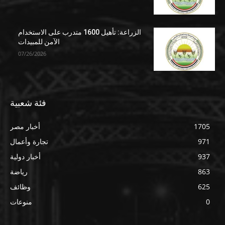
الزراعة: تأهيل 1600 متدرب على الاستخدام
الآمن للمبيدات
07/26/2026
فئة شعبية
1705
أخبار مصر
971
تجارة وأعمال
937
أخبار دولية
863
رياضة
625
وظائف
0
منوعات