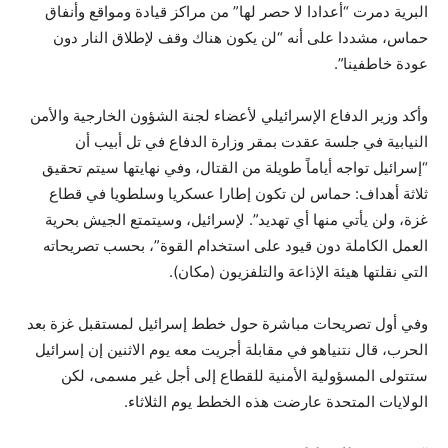
البرية دمرت “أعدادا لا حصر لها” من مراكز قيادة ومواقع وأنفاق
حماس، مشددا على أنه “لن يكون هناك وقف لإطلاق النار دون
عودة خاطفينا”.
وأكد وزير الدفاع الإسرائيلي لأعضاء لجنة الشؤون الخارجية والأمن
النيابية في جلسة عقدت بمقر وزارة الدفاع في تل أبيب أن
“إسرائيل تواجه أياماً طويلة من القتال، وفي نهايتها سيتم تحقيق
ثلاثة أهداف: حماس لن تكون إطارا عسكريا وسلطويا في قطاع
غزة، ولن يأتي منها أي تهديد”. لإسرائيل، وسيتمتع الجيش بحرية
العمل الكاملة دون قيود على استخدام القوة”، بحسب تصريحاته
التي نقلتها هيئة الإذاعة والتلفزيون (مكان).
وفي أول تصريحات مباشرة حول خطط إسرائيل لمستقبل غزة بعد
الحرب، قال نتنياهو في مقابلة أجريت معه يوم الاثنين إن إسرائيل
ستتولى المسؤولية الأمنية للقطاع إلى أجل غير مسمى، لكن
الولايات المتحدة عارضت هذه الخطط يوم الثلاثاء.