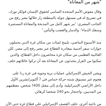
“شهر من المعاناة”
وقال مفوض الأمم المتحدة السامي لحقوق الإنسان فولكر تورك،
في تصريح له في مستهل جولة بالمنطقة زار خلالها معبر رفح من
الجانب المصري: “مر شهر كامل من المذبحة والمعاناة المستمرة
وسفك الدماء”. والدمار والغضب واليأس.”
منذ الأسبوع الماضي، سُمح لمئات من سكان غزة الذين يحملون
جوازات سفر أجنبية بمغادرة القطاع عبر معبر رفح إلى مصر، لكن
الغالبية العظمى من سكان غزة محاصرون داخل القطاع، والذين
تمكنوا من الفرار يتحدثون عن المعاناة بعد أن تركوا عائلاتهم خلف.
ويشن الجيش الإسرائيلي عمليات برية وجوية في غزة ردا على
هجوم غير مسبوق شنته حركة حماس في 7 أكتوبر/تشرين الأول
داخل الأراضي الإسرائيلية، وأدى إلى مقتل 1400 شخص، معظمهم
من المدنيين، واحتجاز نحو 240 شخصا كرهائن.
من ناحية أخرى، خلف القصف الإسرائيلي على قطاع غزة حتى الآن