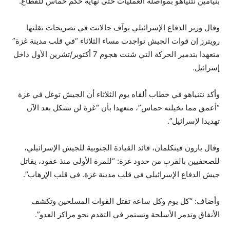
بنيامين نتنياهو بمواصلة العمليات حتى نهاية حكم حماس للقطاع.
وقال وزير الدفاع الإسرائيلي يوآف جالانت في تصريحات نقلتها
رويترز إن قوات الجيش تواجدت مساء الثلاثاء “في قلب مدينة غزة”
متعهدا بتدمير الحركة التي شنت هجوم 7 أكتوبر/تشرين الأول داخل
إسرائيل.
وأكد نتنياهو في خطاب ألقاه يوم الثلاثاء أن الجيش توغل في غزة
“أعمق مما تخيلته حماس”، متعهدا بأن “غزة لن تشكل بعد الآن
تهديدا لإسرائيل”.
وقال يارون فينكلمان، قائد القيادة الجنوبية للجيش الإسرائيلي،
للصحفيين بالقرب من حدود غزة: “للمرة الأولى منذ عقود، يقاتل
جيش الدفاع الإسرائيلي في قلب مدينة غزة. في قلب الإرهاب”.
وأضاف: “كل يوم وكل ساعة تقتل القوات المسلحين وتكشف
الأنفاق وتدمر الأسلحة وتستمر في التقدم نحو مراكز العدو”.