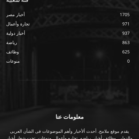
1705
أخبار مصر
971
تجارة وأعمال
937
أخبار دولية
863
رياضة
625
وظائف
0
منوعات
معلومات عنا
يقدم موقع ملامح. أحدث ألأخبار وأهم الموضوعات فى الشأن العربى
والدولى. وظائف أخبار. رياضه. تجاره وأعمال. منوعات. تحت شعار أخبار