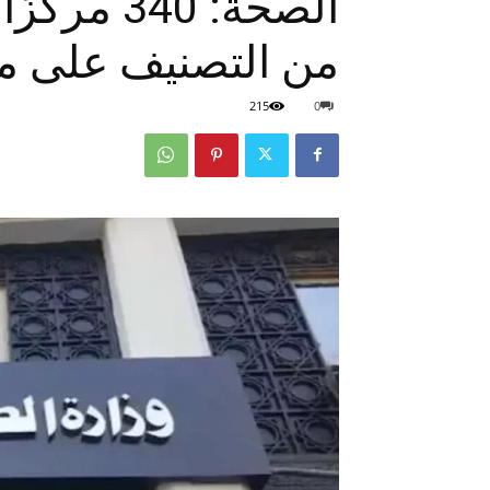
الصحة: ​​0
من التصنيف على م
215
0