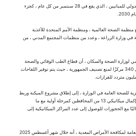
نظمت وزارة الصحة والسكان حدثًا بمناسبة اليوم الدولي للمبانيين ، الذي يقع في 28 سبتمبر من كل عام ، كجزء
20.
نظمة الصحة العالمية ، ومنظمة الأمم المتحدة للأغذية
ت البيطرية في وزارة الزراعة ، وعدد من منظمات المجتمع المدني ، من
مي لوزارة الصحة والسكان ، أن قطاع الطب الوقائي والصحة
العامة يوفر خدمات وقائية وعلاجية متكاملة من خلال 340 مركزًا لمنع تصنيف الجمهورية ، حيث يتم توفير اللقاحات
ليون متردد للقرارات.
 رئيس الإدارة المركزية للصحة العامة في الوزارة ، إلى إطلاق مشروع الميكنة وربط
مراكز التحكم في الري في مارس 2024 ، حيث تم إكمال ميكانيكي 13 من المحافظين كمرحلة أولية مع ما
لثانية حاليًا مع الحجوزات للوصول إلى عدد المراكز الميكانيكية إلى
أكد الدكتور بهير إل ديسوكي ، المدير العام للإدارة العامة لمكافحة الأمراض المعدية ، أنه خلال شهر أغسطس 2025