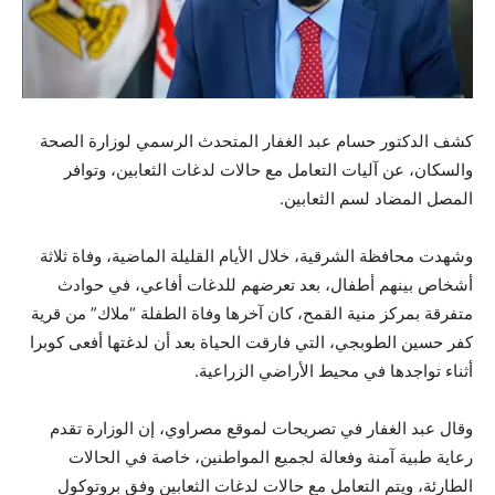
كشف الدكتور حسام عبد الغفار المتحدث الرسمي لوزارة الصحة
والسكان، عن آليات التعامل مع حالات لدغات الثعابين، وتوافر
المصل المضاد لسم الثعابين.
وشهدت محافظة الشرقية، خلال الأيام القليلة الماضية، وفاة ثلاثة
أشخاص بينهم أطفال، بعد تعرضهم للدغات أفاعي، في حوادث
متفرقة بمركز منية القمح، كان آخرها وفاة الطفلة “ملاك” من قرية
كفر حسين الطوبجي، التي فارقت الحياة بعد أن لدغتها أفعى كوبرا
أثناء تواجدها في محيط الأراضي الزراعية.
وقال عبد الغفار في تصريحات لموقع مصراوي، إن الوزارة تقدم
رعاية طبية آمنة وفعالة لجميع المواطنين، خاصة في الحالات
الطارئة، ويتم التعامل مع حالات لدغات الثعابين وفق بروتوكول