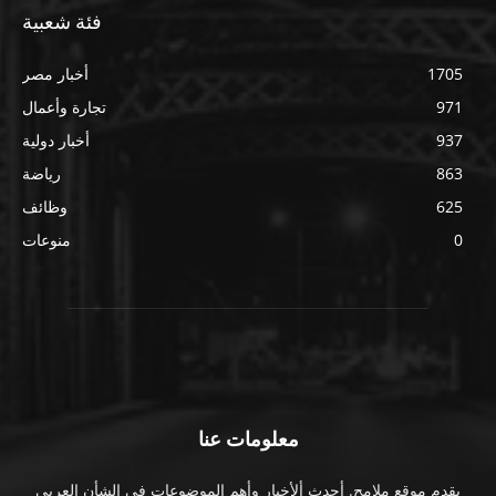
فئة شعبية
1705
أخبار مصر
971
تجارة وأعمال
937
أخبار دولية
863
رياضة
625
وظائف
0
منوعات
معلومات عنا
يقدم موقع ملامح. أحدث ألأخبار وأهم الموضوعات فى الشأن العربى