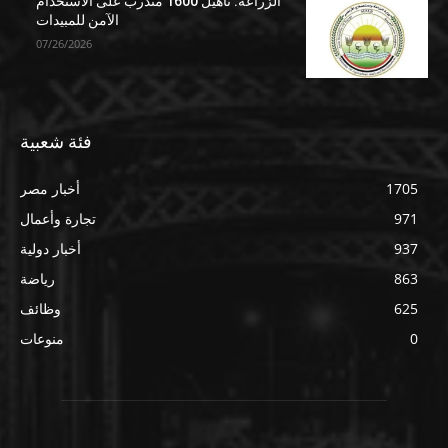
الزراعة: تأهيل 1600 متدرب على الاستخدام
الآمن للمبيدات
07/26/2026
فئة شعبية
1705
أخبار مصر
971
تجارة وأعمال
937
أخبار دولية
863
رياضة
625
وظائف
0
منوعات