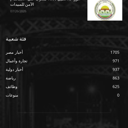
الآمن للمبيدات
07/26/2026
فئة شعبية
1705
أخبار مصر
971
تجارة وأعمال
937
أخبار دولية
863
رياضة
625
وظائف
0
منوعات