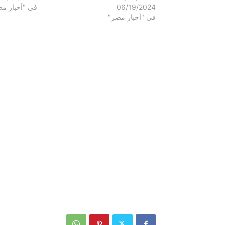
06/19/2024
في "أخبار م
في "أخبار مصر"