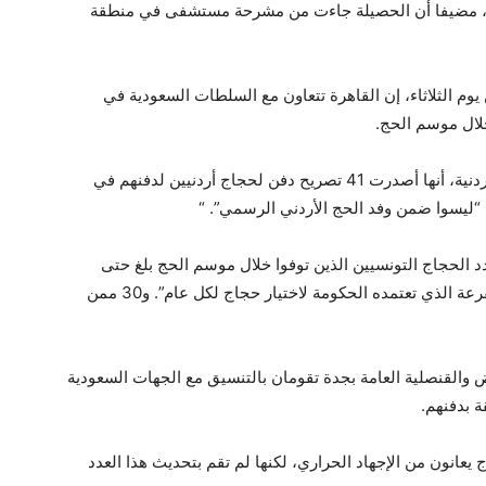
اج، مضيفا أن الحصيلة جاءت من مشرحة مستشفى في منطقة
م الثلاثاء، إن القاهرة تتعاون مع السلطات السعودية في
لال موسم الحج.
أعلنت قنصلية وزارة الخارجية وشؤون المغتربين الأردنية، أنها أصدرت 41 تصريح دفن لحجاج أردنيين لدفنهم في
 “ليسوا ضمن وفد الحج الأردني الرسمي”. “
دد الحجاج التونسيين الذين توفوا خلال موسم الحج بلغ حتى
اليوم 35 شخصا، بينهم 5 حجاج وصلوا عبر نظام القرعة الذي تعتمده الحكومة لاختيار حجاج لكل عام”. و30 ممن
اض والقنصلية العامة بجدة تقومان بالتنسيق مع الجهات السعودية
 بدفنهم.
 السلطات السعودية بعلاج أكثر من 2000 حاج يعانون من الإجهاد الحراري، لكنها لم تقم بتحديث هذا العدد