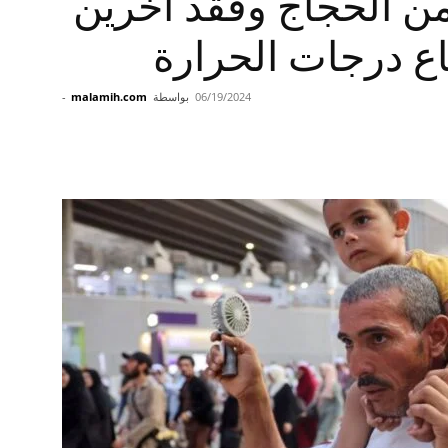
من الحجاج وفقد آخرين
اع درجات الحرارة
06/19/2024
بواسطة
malamih.com
-