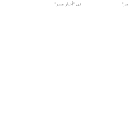
صر"
في "أخبار مصر"