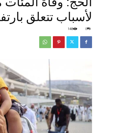
الحج: وفاة المئات 
لأسباب تتعلق بارتف
148
0