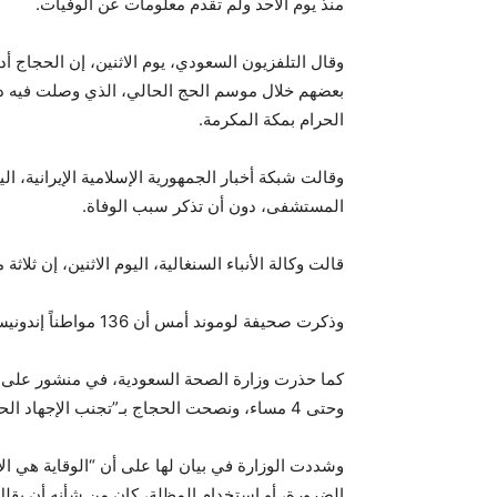
منذ يوم الأحد ولم تقدم معلومات عن الوفيات.
وقال التلفزيون السعودي، يوم الاثنين، إن الحجاج 
الحرام بمكة المكرمة.
المستشفى، دون أن تذكر سبب الوفاة.
قالت وكالة الأنباء السنغالية، اليوم الاثنين، إن ثلا
وذكرت صحيفة لوموند أمس أن 136 مواطناً إندونيسياً توفوا أثناء أداء فريضة الحج، 3 منهم بسبب ضربة الشمس.
وحتى 4 مساء، ونصحت الحجاج بـ”تجنب الإجهاد الحراري بحمل المظلة وشرب الكثير من الماء”.
وشددت الوزارة في بيان لها على أن “الوقاية هي الأ
الضرورة، أو استخدام المظلة، كان من شأنه أن يقلل 