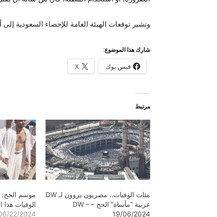
وتشير توقعات الهيئة العامة للإحصاء السعودية إلى أن أعدا
شارك هذا الموضوع:
فيس بوك
X
مرتبط
مئات الوفيات.. مصريون يروون لـ DW
موسم الحج: م
عربية “مأساة” الحج – DW –
الوفيات هذا ا
06/22/2024
19/06/2024