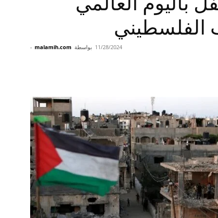
فل باليوم العالمي
 الفلسطيني
11/28/2024
بواسطة
malamih.com
-