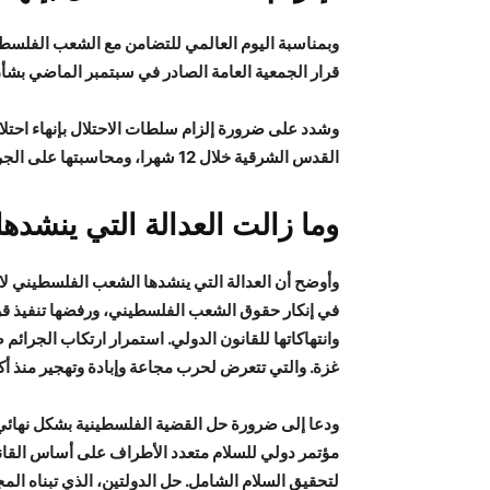
وبمناسبة اليوم العالمي للتضامن مع الشعب الفلسطيني
قرار الجمعية العامة الصادر في سبتمبر الماضي بشأن
وشدد على ضرورة إلزام سلطات الاحتلال بإنهاء احتل
القدس الشرقية خلال 12 شهرا، ومحاسبتها على الجرائم التي ترتكبها بحق الشعب الفلسطيني. .
وما زالت العدالة التي ينشده
وأوضح أن العدالة التي ينشدها الشعب الفلسطيني لا ت
في إنكار حقوق الشعب الفلسطيني، ورفضها تنفيذ قرار
غزة. والتي تتعرض لحرب مجاعة وإبادة وتهجير منذ أك
ودعا إلى ضرورة حل القضية الفلسطينية بشكل نهائي
مؤتمر دولي للسلام متعدد الأطراف على أساس القانون