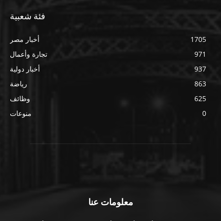
فئة شعبية
1705
أخبار مصر
971
تجارة وأعمال
937
أخبار دولية
863
رياضة
625
وظائف
0
منوعات
معلومات عنا