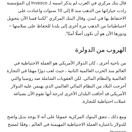
قال بنك مركزي في الغرب لم يذكر اسمه لـ Invesco إن المؤسسة
زادت حيازاتها من الذهب منذ 8 إلى 10 سنوات واعتادت على
الاحتفاظ بها في لندن. وقال البنك المركزي “لكننا قمنا الآن بتحويل
احتياطياتنا من الذهب مرة أخرى إلى بلدنا للحفاظ على سلامتها –
ودورها الآن هو أن نكون أصلًا آمنًا”.
الهروب من الدولرة
من ناحية أخرى ، كان الدولار الأمريكي هو العملة الاحتياطية في
العالم منذ الحرب العالمية الثانية ، حيث لعب دورًا مهمًا في التجارة
العالمية والنظام المالي. لكن العقوبات الشاملة ضد روسيا والتي
أخرجت البلاد من النظام المالي العالمي الذي يهيمن عليه الدولار
الأمريكي قد أخافت البلدان الأخرى لدرجة أنها تقوم الآن بصياغة
عملات احتياطية للتجارة.
ومع ذلك ، تتفق البنوك المركزية عمومًا على أنه لا يوجد بديل واضح
للدولار باعتباره العملة الاحتياطية المهيمنة في العالم ، وفقًا لمسح
Invesco.