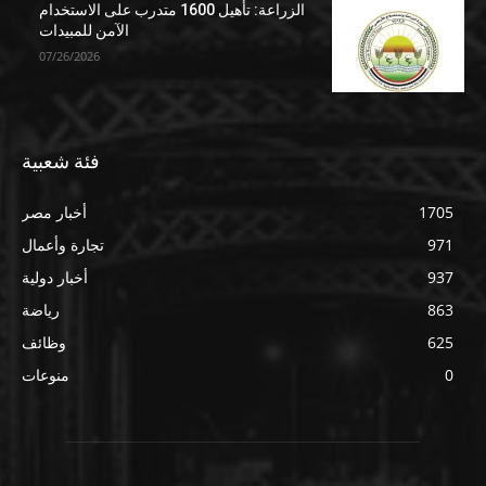
الزراعة: تأهيل 1600 متدرب على الاستخدام
الآمن للمبيدات
07/26/2026
فئة شعبية
1705
أخبار مصر
971
تجارة وأعمال
937
أخبار دولية
863
رياضة
625
وظائف
0
منوعات