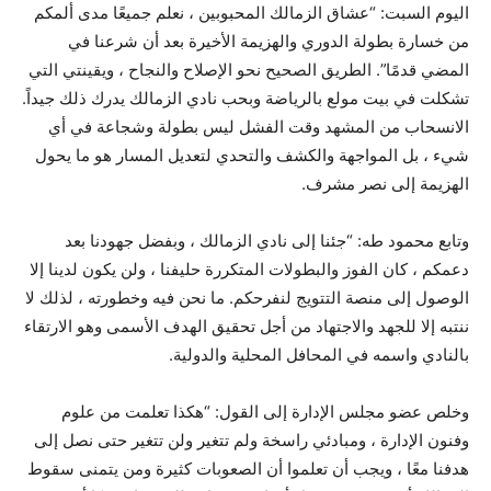
اليوم السبت: “عشاق الزمالك المحبوبين ، نعلم جميعًا مدى ألمكم
من خسارة بطولة الدوري والهزيمة الأخيرة بعد أن شرعنا في
المضي قدمًا”. الطريق الصحيح نحو الإصلاح والنجاح ، ويقينتي التي
تشكلت في بيت مولع بالرياضة وبحب نادي الزمالك يدرك ذلك جيداً.
الانسحاب من المشهد وقت الفشل ليس بطولة وشجاعة في أي
شيء ، بل المواجهة والكشف والتحدي لتعديل المسار هو ما يحول
الهزيمة إلى نصر مشرف.
وتابع محمود طه: “جئنا إلى نادي الزمالك ، وبفضل جهودنا بعد
دعمكم ، كان الفوز والبطولات المتكررة حليفنا ، ولن يكون لدينا إلا
الوصول إلى منصة التتويج لنفرحكم. ما نحن فيه وخطورته ، لذلك لا
ننتبه إلا للجهد والاجتهاد من أجل تحقيق الهدف الأسمى وهو الارتقاء
بالنادي واسمه في المحافل المحلية والدولية.
وخلص عضو مجلس الإدارة إلى القول: “هكذا تعلمت من علوم
وفنون الإدارة ، ومبادئي راسخة ولم تتغير ولن تتغير حتى نصل إلى
هدفنا معًا ، ويجب أن تعلموا أن الصعوبات كثيرة ومن يتمنى سقوط