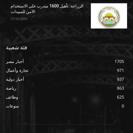
الزراعة: تأهيل 1600 متدرب على الاستخدام
الآمن للمبيدات
07/26/2026
فئة شعبية
1705
أخبار مصر
971
تجارة وأعمال
937
أخبار دولية
863
رياضة
625
وظائف
0
منوعات