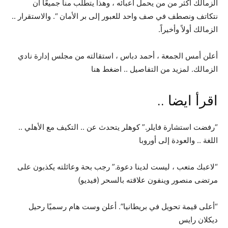
الزمالك أكثر من من يحمل أعبائه ، وهذا يتطلب منا جميعًا أن
نتكاتف ونصطف في صف واحد للعبور إلى بر الأمان “. والاستقرار ..
الزمالك أولاً وأخيراً.
أعلن أمس الجمعة ، أحمد دباس ، استقالته من مجلس إدارة نادي
الزمالك. لمزيد من التفاصيل .. اضغط هنا
اقرأ ايضا ..
“رفضت استشارة فايلر.” كوهلر يتحدث عن .. التكيف مع الأهلي ..
اللغة .. والعودة إلى أوروبا
“لاعبك متعب ، ليست لدينا دعوة.” رجب بحة وعائلته يكذبون على
مرتضى منصور وينفون علاقته بالسحر (فيديو)
“أعلى قيمة تحويل في بريطانيا”. أعلن وست هام رسميًا رحيل
ديكلان رايس