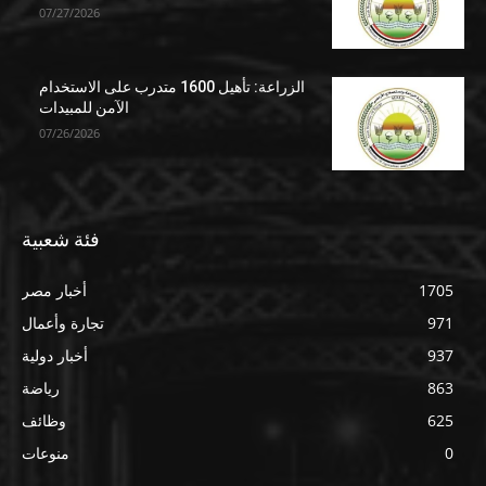
07/27/2026
الزراعة: تأهيل 1600 متدرب على الاستخدام
الآمن للمبيدات
07/26/2026
فئة شعبية
1705
أخبار مصر
971
تجارة وأعمال
937
أخبار دولية
863
رياضة
625
وظائف
0
منوعات