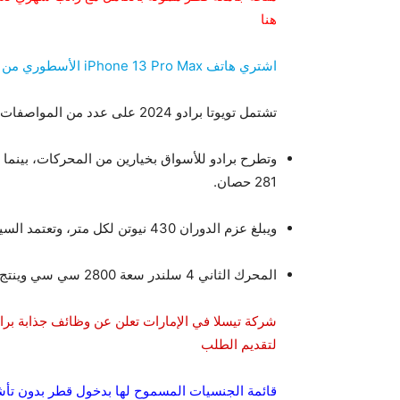
هنا
اشتري هاتف iPhone 13 Pro Max الأسطوري من مكتبة جرير بالتقسيط وبخصم كبير عند الشراء.
تشتمل تويوتا برادو 2024 على عدد من المواصفات الخارجية والداخلية الرائعة، وهي كالتالي:
281 حصان.
ويبلغ عزم الدوران 430 نيوتن لكل متر، وتعتمد السيارة على ناقل حركة أوتوماتيكي من 8 سرعات.
المحرك الثاني 4 سلندر سعة 2800 سي سي وينتج قوة 204 حصان و500 نيوتن.متر من عزم الدوران.
لتقديم الطلب
قائمة الجنسيات المسموح لها بدخول قطر بدون تأشي