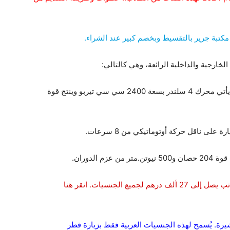
وتطرح برادو للأسواق بخيارين من المحركات، بينما يأتي محرك 4 سلندر بسعة 2400 سي سي تيربو وينتج قوة
شركة تيسلا في الإمارات تعلن عن وظائف جذابة براتب يصل إلى 27 ألف درهم لجميع الجنسيات. انقر هنا
رة. يُسمح لهذه الجنسيات العربية فقط بزيارة قطر