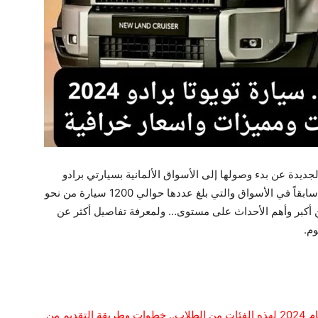
نت الشركة المصنعة لسيارة تويوتا برادو 2024 الجديدة عن بدء وصولها إلى الأسواق الألمانية بسيارتي برادو
ولاند كروزر إلى جانب كافة الطرازات التي تواجدت سابقاً في الأسواق والتي بلغ عددها حوالي 1200 سيارة من نحو
 من أكبر وأهم الأحداث على مستوى… ولمعرفة تفاصيل أكثر عن
منحة جامعة قطر ممولة بالكامل مع راتب شهري لعام 2024 لهذه الفئات من الطلاب.. خطوات وطريقة التقديم من