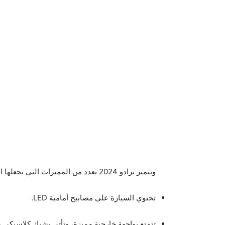
وتتميز برادو 2024 بعدد من المميزات التي تجعلها الأفضل في الأسواق العالمية. هذه الميزات هي كما يلي:
تحتوي السيارة على مصابيح أمامية LED.
تتمتع بواجهة خارجية مميزة، وتأتي بشبك كلاسيكي ص