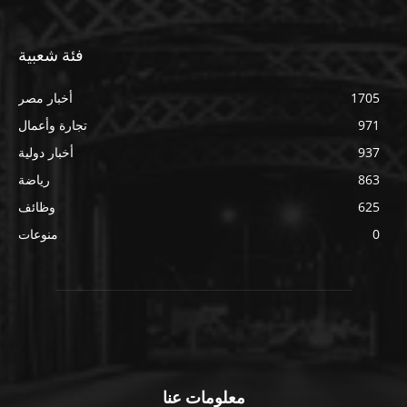
فئة شعبية
1705
أخبار مصر
971
تجارة وأعمال
937
أخبار دولية
863
رياضة
625
وظائف
0
منوعات
معلومات عنا