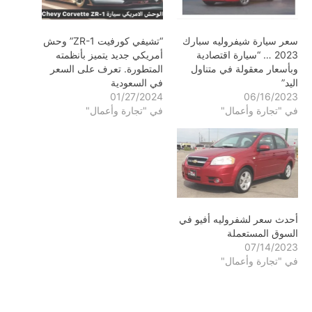
سعر سيارة شيفروليه سبارك
“تشيفي كورفيت ZR-1” وحش
2023 … “سيارة اقتصادية
أمريكي جديد يتميز بأنظمته
وبأسعار معقولة في متناول
المتطورة. تعرف على السعر
اليد”
في السعودية
01/27/2024
06/16/2023
في "تجارة وأعمال"
في "تجارة وأعمال"
أحدث سعر لشفروليه أفيو في
السوق المستعملة
07/14/2023
في "تجارة وأعمال"