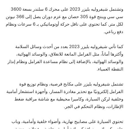
وتشتمل شيفروليه بليزر 2023 على محرك 6 سلندر بسعة 3600
سي سي وينتج قوة 305 حصان مع عزم دوران يصل إلى 366 نيوتن
لكل متر. كما تحتوي على ناقل حركة أوتوماتيكي بـ 6 سرعات ونظام
دفع رباعي.
كما تأتي شيفروليه بليزر 2023 بعدد من أحدث وسائل السلامة
وأكثرها أماناً، مثل الفرامل المانعة للانغلاق، والوسائد الهوائية،
والوسائد الهوائية، بالإضافة إلى نظام مساعدة الفرامل ونظام إنذار
النقطة العمياء.
تشتمل شيفروليه بليزر على مكابح قرصية، ونظام توزيع قوة
الفرامل إلكترونيًا مع تحذير مغادرة المسار، وأجهزة استشعار أمامية
وخلفية لركن السيارة، وكاميرا محيطية مع شاشة مراقبة ضغط
الإطارات، ونظام التحكم في الجر.
تحتوي السيارة على مصابيح نهارية، وأضواء خلفية وأمامية، وباب
خلفي كهربائي، ونوافذ كهربائية أمامية وخلفية، وعجلات معدنية.