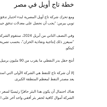
خطة تاج أويل في مصر
ومع تحرك شركة تاج أويل المصرية لبدء اختبار تدفق
توبي بيرس: “يجب أن نحصل على معدلات تدفق جيدة ب
“سيعزز ذلك إنتاجية ونفاذية الخزان”، بحسب تصريح
كيتكو.
أنتج حقل بدر النفطي ما يقرب من 90 مليون برميل من النفط منذ اكتشافه من قبل شركة شل عام 1982.
إلا أن شركة تاج للنفط هي الشركة الأولى التي اس
يعد مصدر النفط لمعظم المنطقة الكبرى.
الشركة أموال كافية لحفر بئر أفقي واحد آخر على الأقل في عام 2024″، مع وضع نقدي ق