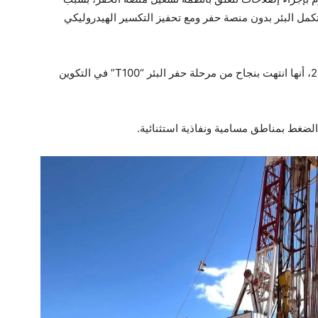
كمل البئر بدون منصة حفر ومع تحفيز التكسير الهيدروليكي
أعلنت شركة تاج أويل في مصر، في 18 مارس 2024، أنها انتهت بنجاح من مرحلة حفر البئر “T100” في التكوين