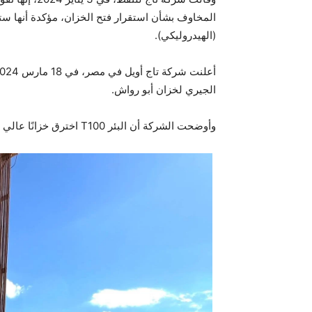
المخاوف بشأن استقرار فتح الخزان، مؤكدة أنها ست
(الهيدروليكي).
الجيري لخزان أبو رواش.
وأوضحت الشركة أن البئر T100 اخترق خزانًا عالي الضغط بمناطق مسامية ونفاذية استثنائية.