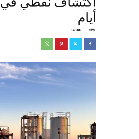
اكتشاف نفطي في مص
أيام
148
0