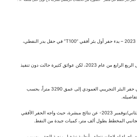
وكانت شركة تاج أويل قد أعلنت – في 22 أغسطس 2023 – بدء حفر أول بئر أفقي “T100” في حقل بدر النفطي،
وتوقعت الشركة -آنذاك- الانتهاء من حفر البئر بحلول الربع الرابع من عام 2023، لكن عوائق كثيرة حالت دون تنفيذ
وفي 27 سبتمبر 2023، نجحت شركة تاج للنفط في حفر البئر التجريبي العمودي إلى عمق 3290 متراً، بحسب
اصيله.
وأعلنت الشركة -في تحديث نشرته في 15 تشرين الثاني/نوفمبر 2023- عن نتائج مبشرة، حيث واجه الحفر الأفقي
ج للنفط، في 3 يناير 2024، إنها تقوم بإجراء إصلاحات تتعلق بأنظمة تشغيل منصة الحفر، بسبب