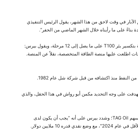
 الآبار في وقت لاحق من هذا الشهر، يقول الرئيس التنفيذي
ناءً على ما رأيناه خلال الشهر الماضي من الحفر”.
وفي النصف الثاني من أبريل 2024، ستقوم الشركة بتكسير بئر T100 على ما يصل إلى 12 مرحلة، ويقول بيرس:
ات اطلعت عليها منصة الطاقة المتخصصة، نقلاً عن المنصة.
تهدفت على وجه التحديد مكمن أبو رواش في هذا الحقل، والذي
هناك احتمال أن يكون هذا البئر حافزًا رئيسيًا لسعر سهم TAG Oil؛ وشدد بيرس على أنه “يجب أن يكون لدى
دره 10 ملايين دولار.