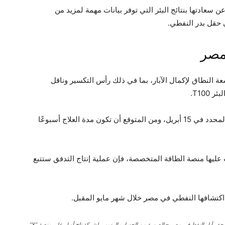
الشركة الكندية عن سعادتها بنتائج البئر التي توفر بيانات مهمة لمزيد من
حقل بدر النفطي.
مصر
 النطاق لإكمال الآبار، بما في ذلك رأس التكسير وناقل
T10.
بدأت خطط علاج التكسير الهيدروليكي في الموعد المحدد في 15 أبريل، ومن المتوقع أن تكون مدة العلاج أسبوعًا
ليها منصة الطاقة المتخصصة، فإن عملية إنتاج التدفق ستتبع
من اكتشافها النفطي في مصر خلال شهر مايو المقبل.
فر آبار النفط في مصر – الصورة من الحساب الرسمي لشركة تاج أويل على منصة “X”.