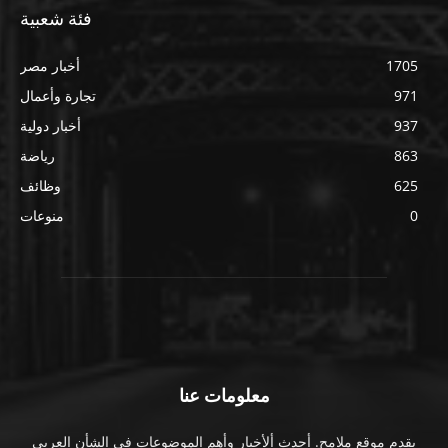
فئة شعبية
1705
أخبار مصر
971
تجارة وأعمال
937
أخبار دولية
863
رياضة
625
وظائف
0
منوعات
معلومات عنا
يقدم موقع ملامح. أحدث ألأخبار وأهم الموضوعات فى الشأن العربى