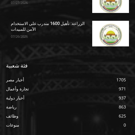
07/27/2026
الزراعة: تأهيل 1600 متدرب على الاستخدام
الآمن للمبيدات
07/26/2026
فئة شعبية
1705
أخبار مصر
971
تجارة وأعمال
937
أخبار دولية
863
رياضة
625
وظائف
0
منوعات