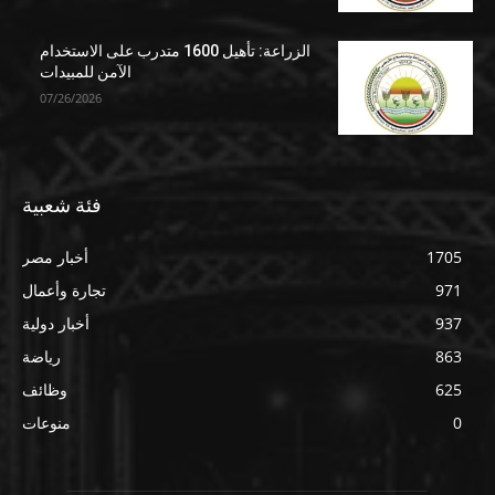
الزراعة: تأهيل 1600 متدرب على الاستخدام
الآمن للمبيدات
07/26/2026
فئة شعبية
1705
أخبار مصر
971
تجارة وأعمال
937
أخبار دولية
863
رياضة
625
وظائف
0
منوعات