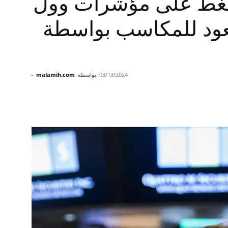
ضغط على مؤشرات وول
عود للمكاسب بواسطة
03/13/2024
بواسطة
malamih.com
-