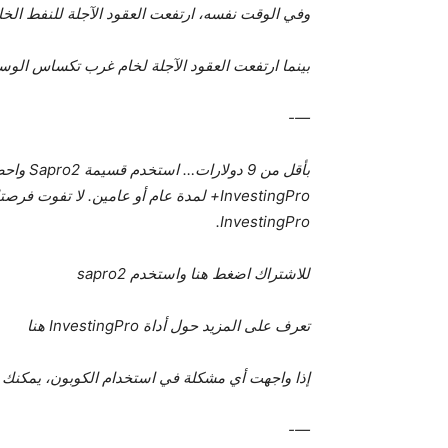
وفي الوقت نفسه، ارتفعت العقود الآجلة للنفط الخام بنسبة 1.8٪ إلى .4
بينما ارتفعت العقود الآجلة لخام غرب تكساس الوسيط الأمريكي بنحو 1.9%،
—-
InvestingPro+ لمدة عام أو عامين. لا تف
InvestingPro.
للاشتراك اضغط هنا واستخدم sapro2
تعرف على المزيد حول أداة InvestingPro هنا
إذا واجهت أي مشكلة في استخدام الكوبون، يمكنك ال
—-