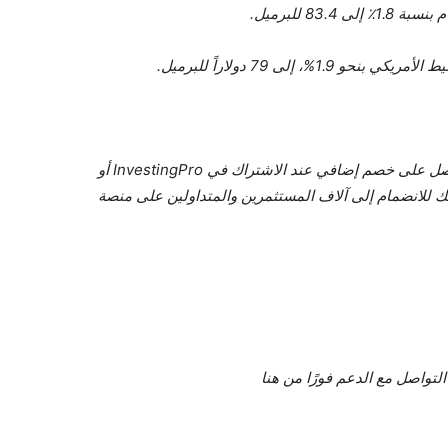
83 للبرميل.
 إلى 79 دولاراً للبرميل.
بأقل من 9 دولارات… استخدم قسيمة Sapro2 واحصل على خصم إضافي عند الاشتراك في InvestingPro أو
وت فرصتك للانضمام إلى آلاف المستثمرين والمتداولين على منصة
تواصل مع الدعم فورًا من هنا