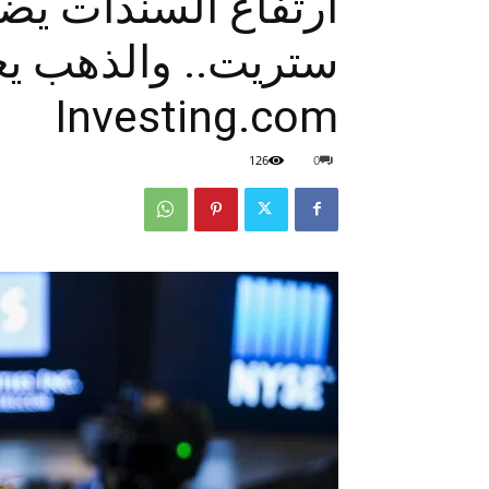
ارتفاع السندات ي
ستريت.. والذهب ي
Investing.com
126
0