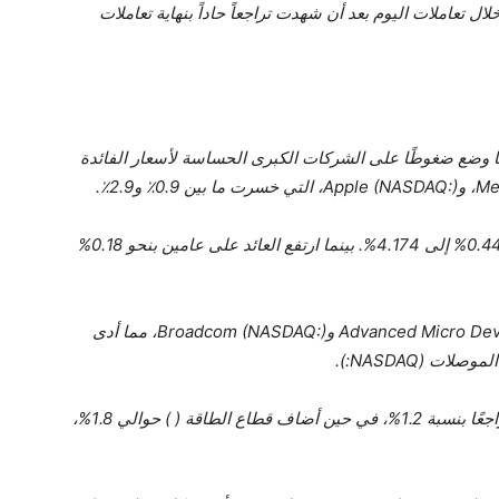
 تعاملات اليوم بعد أن شهدت تراجعاً حاداً بنهاية تعاملات
ما وضع ضغوطًا على الشركات الكبرى الحساسة لأسعار الفائدة
وارتفع العائد على السندات لأجل 10 سنوات بنسبة 0.44% إلى 4.174%. بينما ارتفع العائد على عامين بنحو 0.18%
كما انخفضت أسهم الرقائق مثل Advanced Micro Devices (NASDAQ:) وBroadcom (NASDAQ:)، مما أدى
قاد قطاع التكنولوجيا ( ) الانخفاضات القطاعية، متراجعًا بنسبة 1.2%، في حين أضاف قطاع الطاقة ( ) حوالي 1.8%،