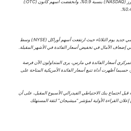
ومن بين الأسهم الأخرى، ارتفعت أسهم لوسيد موتورز (NASDAQ:) بنسبة 0.9%، وانخفضت أسهم كانون (OTC:)
ارتفع مؤشر ستاندرد آند بورز 500 إلى مستوى قياسي جديد يوم الثلاثاء حيث ارتفعت أسهم أوراكل (NYSE:) وسط
في إضعاف الآمال في تخفيض أسعار الفائدة في الأشهر المقبلة.
المركزي أسعار الفائدة في مارس، يرى المتداولون الآن فرصة
نيو، حسبما أظهرت أداة تتبع أسعار الفائدة الأمريكية المتاحة على
ة قبل اجتماع بنك الاحتياطي الفيدرالي الأسبوع المقبل، على أن
إعلان القراءة الأولية لمؤشر “ميشيجان” لثقة المستهلك