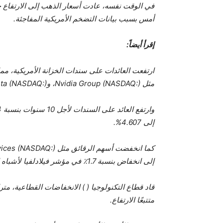
في الوقت نفسه، عادت أسعار الذهب إلى الارتفاع خلال
أمس بسبب بيانات التضخم الأمريكية المفاجئة.
إقرأ أيضاً:
ارتفعت العائدات على سندات الخزانة الأمريكية، م
مثل Nvidia Group (NASDAQ:)، وMeta (NASDAQ:)، وApple (NASDAQ:)، التي خسرت ما بين 0.9٪ و2.9٪.
إلى 4.607%.
إلى انخفاض بنسبة 1.7٪ في مؤشر فيلادلفيا لأشباه الموصلات (NASDAQ:).
متتبعًا الارتفاع.